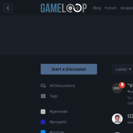
Blog
Forum
Grupp
Start a Discussion
Latest
"V
All Discussions
Tags
Se 
del
#generale
SD
#progetti
the
#notizie