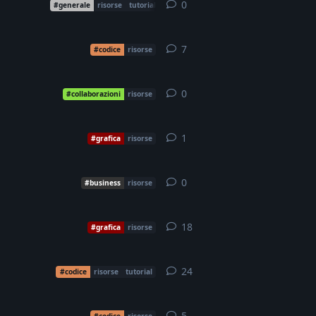
0
0
replies
#generale
risorse
tutorial
7
7
replies
#codice
risorse
0
0
replies
#collaborazioni
risorse
1
1
reply
#grafica
risorse
0
0
replies
#business
risorse
18
18
replies
#grafica
risorse
24
24
replies
#codice
risorse
tutorial
5
5
replies
#codice
risorse