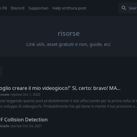
o FB
Discord
Supportaci
Help scrittura post
risorse
Link utili, asset gratuiti e non, guide, ecc
oglio creare il mio videogioco!" Sì, certo: bravo! MA...
encelo
replied
Oct 1, 2020
stai leggendo questo post probabilmente ti stai affacciando per la prima volta a
lo sviluppo di videogiochi. Probabilmente hai già bene in mente il tuo prossimo v..
F Collision Detection
Giallo
started
Oct 24, 2021