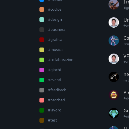
I 
Tig
#codice
#design
Un
t
#business
Co
#grafica
Br
#musica
VF
#collaborazioni
t
#giochi
ne
#eventi
net
#feedback
Pi
#paccheri
#lavoro
Go
d
#test
I 