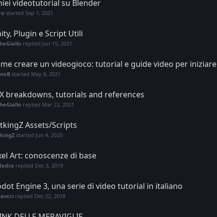
miei videotutorial su Blender
ro
started
Sep 1, 2021
ity, Plugin e Script Utili
heGiallo
replied
Jun 15, 2021
me creare un videogioco: tutorial e guide video per iniziare
unoB
started
May 8, 2021
X breakdowns, tutorials and references
heGiallo
replied
Mar 22, 2021
tkingZ Assets/Scripts
kingZ
started
Jun 4, 2020
xel Art: conoscenze di base
Nedra
replied
Dec 3, 2019
dot Engine 3, una serie di video tutorial in italiano
avcri
replied
Dec 22, 2018
LINK DELLE MERAVIGLIE