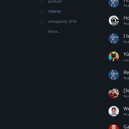
podcast
d
risorse
Ho
svilupparty 2018
More...
I 
A
Yū
ma
Re
[3
We
Ga