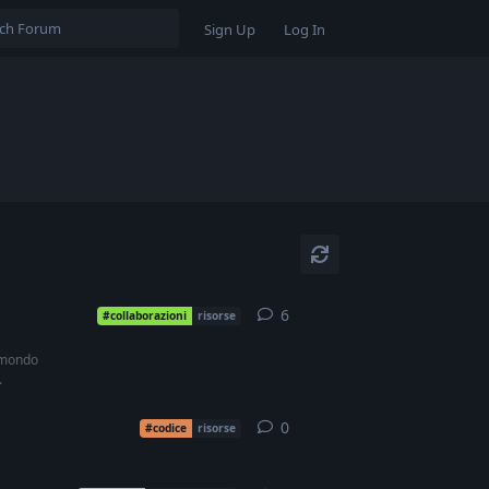
Sign Up
Log In
6
6
replies
#collaborazioni
risorse
l mondo
.
0
0
replies
#codice
risorse