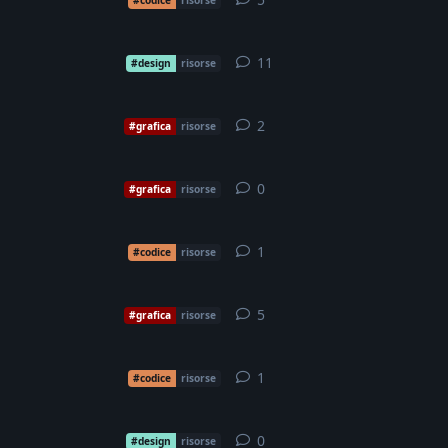
11
11
replies
#design
risorse
2
2
replies
#grafica
risorse
0
0
replies
#grafica
risorse
1
1
reply
#codice
risorse
5
5
replies
#grafica
risorse
1
1
reply
#codice
risorse
0
0
replies
#design
risorse