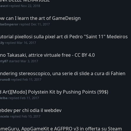
avcri
replied
Nov 22, 2018
w can I learn the art of GameDesign
ElseEmperor
replied
Dec 11, 2017
tutorial pixellosi sulla pixel art di Pedro "Saint 11" Medeiros
lly
replied
Mar 16, 2017
no Takasaki, attrice virtuale free - CC BY 4.0
rty87
started
Mar 3, 2017
ndering stereoscopico, una serie di slide a cura di Fahien
BrunoB
replied
Feb 11, 2017
d Art][Modo] Polystein Kit by Pushing Points (99$)
Helba
replied
Feb 11, 2017
bdev per chi odia il webdev
encelo
replied
Feb 10, 2017
meGuru, AppGameKit e AGFPRO v3 in offerta su Steam