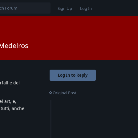
Sign Up
Log In
" Medeiros
Log In to Reply
fall e del
Original Post
l art, e,
tutti, anche