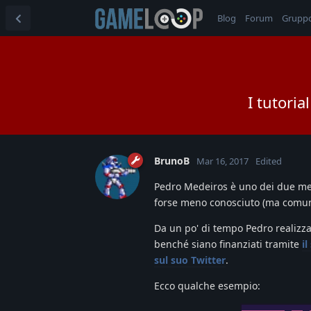
Blog
Forum
Grupp
I tutoria
BrunoB
Mar 16, 2017
Edited
Pedro Medeiros è uno dei due m
forse meno conosciuto (ma comu
Da un po' di tempo Pedro realizza 
benché siano finanziati tramite
i
sul suo Twitter
.
Ecco qualche esempio: