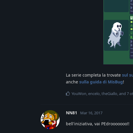
La serie completa la trovate
sul s
anche
sulla guida di MisBug
!
YouWon
,
encelo
,
theGiallo
, and
7
ot
NN81
Mar 16, 2017
bell'iniziativa, vai PEdrooooooo!!