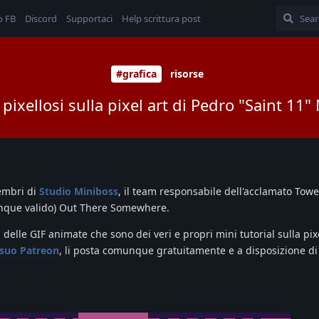
o FB
Discord
Supportaci
Help scrittura post
#grafica
risorse
l pixellosi sulla pixel art di Pedro "Saint 11
embri di
Studio Miniboss
, il team responsabile dell'acclamato Tower
nque valido) Out There Somewhere.
delle GIF animate che sono dei veri e propri mini tutorial sulla pixe
l suo Patreon
, li posta comunque gratuitamente e a disposizione di 