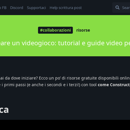
o FB
Discord
Supportaci
Help scrittura post
#collaborazioni
risorse
re un videogioco: tutorial e guide video pe
i da dove iniziare? Ecco un po’ di risorse gratuite disponibili onlin
i primi passi (e anche i secondi e i terzi!) con tool
come Construct,
ca