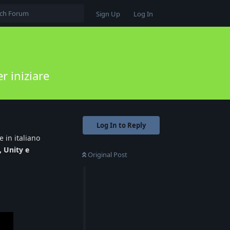
Sign Up
Log In
r iniziare
Log In to Reply
e in italiano
 Unity e
Original Post