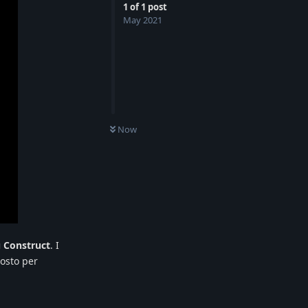
1
of
1
post
May 2021
Now
 Construct
. I
osto per