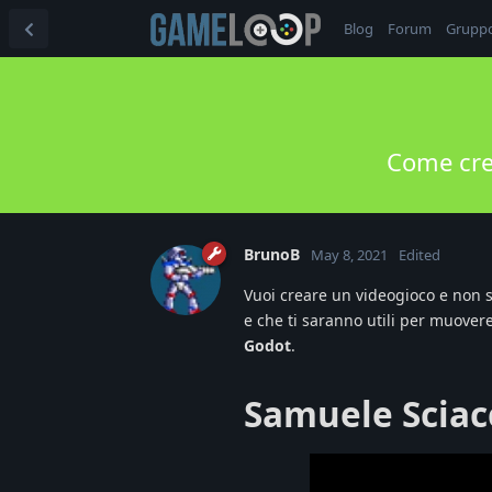
Blog
Forum
Grupp
Come crea
BrunoB
May 8, 2021
Edited
Vuoi creare un videogioco e non sa
e che ti saranno utili per muovere 
Godot
.
Samuele Sciac