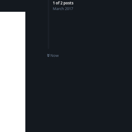
1
of
2
posts
March 2017
Now