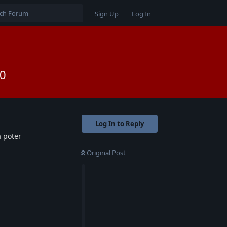
Sign Up
Log In
.0
Log In to Reply
a poter
Original Post