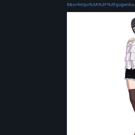
8&u=https%3A%2F%2Fgugenka.jp