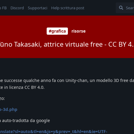
o FB
Discord
Supportaci
Help scrittura post
#grafica
risorse
ūno Takasaki, attrice virtuale free - CC BY 4
me successe qualche anno fa con Unity-chan, un modello 3D free d
 in licenza CC BY 4.0.
zo:
o-3d.php
a auto-tradotta da google
ranslate?sl=auto&tl=en&js=y&prev=_t&hl=en&ie=UTF-