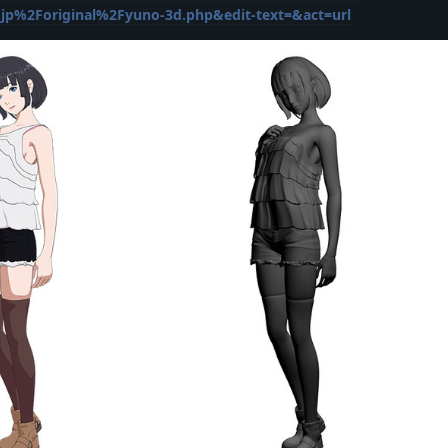
%2Foriginal%2Fyuno-3d.php&edit-text=&act=url