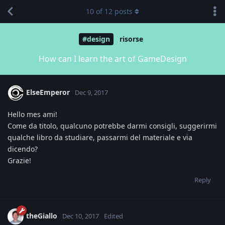
10
of
12
posts
#design
risorse
How can I learn the art of GameDesign
ElseEmperor
Dec 9, 2017
Hello mes ami!
Come da titolo, qualcuno potrebbe darmi consigli, suggerirmi
qualche libro da studiare, passarmi del materiale e via
dicendo?
Grazie!
Reply
theGiallo
Dec 10, 2017
Edited