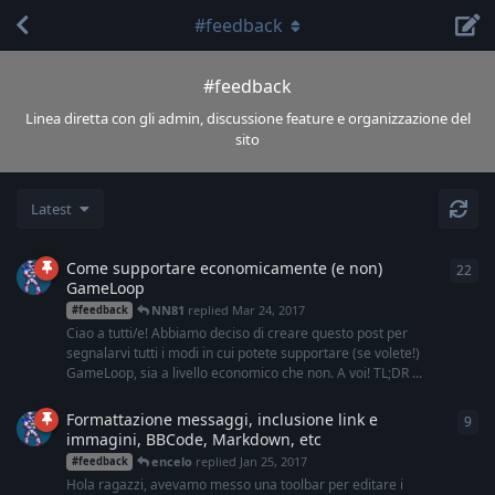
#feedback
#feedback
Linea diretta con gli admin, discussione feature e organizzazione del
sito
Latest
Come supportare economicamente (e non)
22
22
r
GameLoop
NN81
replied
Mar 24, 2017
#feedback
Ciao a tutti/e! Abbiamo deciso di creare questo post per
segnalarvi tutti i modi in cui potete supportare (se volete!)
GameLoop, sia a livello economico che non. A voi! TL;DR ...
Formattazione messaggi, inclusione link e
9
9
re
immagini, BBCode, Markdown, etc
encelo
replied
Jan 25, 2017
#feedback
Hola ragazzi, avevamo messo una toolbar per editare i