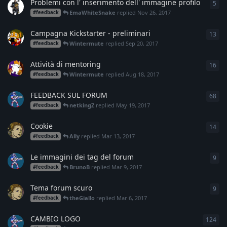
Problemi con l' inserimento dell' immagine profilo
5
5
re
EmaWhiteSnake
replied
Nov 26, 2017
#feedback
Campagna Kickstarter - preliminari
13
13
r
Wintermute
replied
Sep 20, 2017
#feedback
Attività di mentoring
16
16
r
Wintermute
replied
Aug 18, 2017
#feedback
FEEDBACK SUL FORUM
68
68
r
netkingZ
replied
May 19, 2017
#feedback
Cookie
14
14
r
Ally
replied
Mar 13, 2017
#feedback
Le immagini dei tag del forum
9
9
re
BrunoB
replied
Mar 9, 2017
#feedback
Tema forum scuro
9
9
re
theGiallo
replied
Mar 6, 2017
#feedback
CAMBIO LOGO
124
124