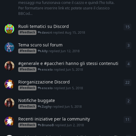
messaggi ma funzionava come il cazzo e quindi l’ho tolta.
Per formattare inserire link etc potete usare il classico
BBCod...
Ruoli tematici su Discord
15
15
r
davcri
replied
Aug 15, 2018
#feedback
Tema scuro sul forum
3
3
re
Ally
replied
Jun 12, 2018
#feedback
#generale e #paccheri hanno gli stessi contenuti
4
4
re
encelo
replied
Jun 5, 2018
#feedback
Riorganizzazione Discord
22
22
r
encelo
replied
Jun 5, 2018
#feedback
Notifiche buggate
2
2
re
Zughy
replied
Jun 5, 2018
#feedback
Recenti iniziative per la community
11
11
r
BrunoB
replied
Jun 2, 2018
#feedback