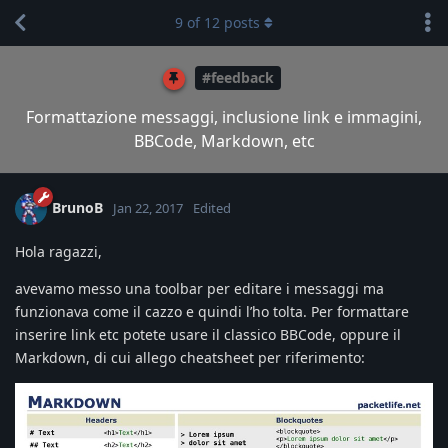
9
of
12
posts
#feedback
Formattazione messaggi, inclusione link e immagini,
BBCode, Markdown, etc
BrunoB
Jan 22, 2017
Edited
Hola ragazzi,
avevamo messo una toolbar per editare i messaggi ma
funzionava come il cazzo e quindi l’ho tolta. Per formattare
inserire link etc potete usare il classico BBCode, oppure il
Markdown, di cui allego cheatsheet per riferimento: