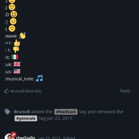
:)
;)
:D
:|
:(
:wave:
:+1:
:-1:
:it:
:uk:
:us:
:musical_note:
Reply
BrunoB
likes this
.
BrunoB
added the
tag
and removed the
#feedback
tag
Jan 23, 2017
.
#generale
theGiallo
Jan 23, 2017
Edited