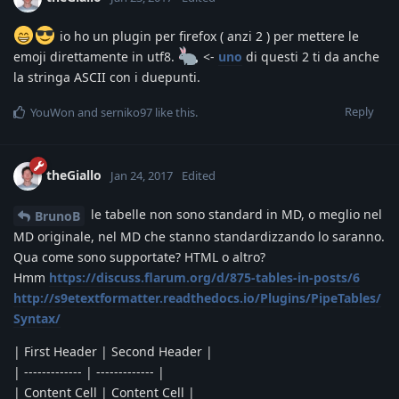
io ho un plugin per firefox ( anzi 2 ) per mettere le
emoji direttamente in utf8.
<-
uno
di questi 2 ti da anche
la stringa ASCII con i duepunti.
Reply
YouWon
and
serniko97
like this
.
theGiallo
Jan 24, 2017
Edited
le tabelle non sono standard in MD, o meglio nel
BrunoB
MD originale, nel MD che stanno standardizzando lo saranno.
Qua come sono supportate? HTML o altro?
Hmm
https://discuss.flarum.org/d/875-tables-in-posts/6
http://s9etextformatter.readthedocs.io/Plugins/PipeTables/
Syntax/
| First Header | Second Header |
| ------------- | ------------- |
| Content Cell | Content Cell |