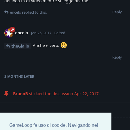
dei loop in di video mentre si legge distrae.
Reply
encelo
replied to this.
encelo
Jan 25, 2017
Edited
Anche è vero.
theGiallo
Reply
3 MONTHS
LATER
BrunoB
stickied the discussion
Apr 22, 2017
.
GameLoop fa uso di cookie. Navigando nel
Write a Reply...