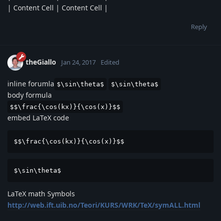
| Content Cell | Content Cell |
Reply
theGiallo
Jan 24, 2017
Edited
inline forumla
$\sin\theta$
$\sin\theta$
body formula
$$\frac{\cos(kx)}{\cos(x)}$$
embed LaTeX code
$$\frac{\cos(kx)}{\cos(x)}$$
$\sin\theta$
LaTeX math Symbols
http://web.ift.uib.no/Teori/KURS/WRK/TeX/symALL.html