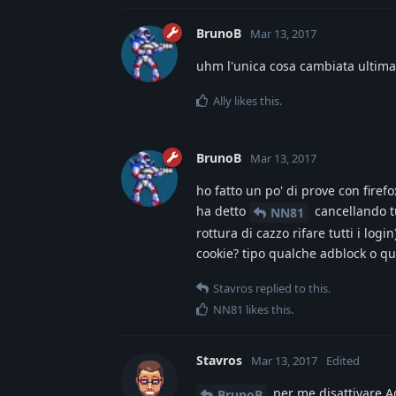
BrunoB
Mar 13, 2017
uhm l'unica cosa cambiata ultim
Ally
likes this
.
BrunoB
Mar 13, 2017
ho fatto un po' di prove con firef
ha detto
cancellando tu
NN81
rottura di cazzo rifare tutti i lo
cookie? tipo qualche adblock o qu
Stavros
replied to this.
NN81
likes this
.
Stavros
Mar 13, 2017
Edited
per me disattivare A
BrunoB