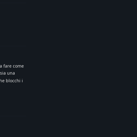
Reply
 a fare come
 sia una
he blocchi i
Reply