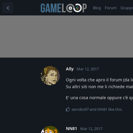
Blog
Forum
Grupp
Ally
Mar 12, 2017
Ogni volta che apro il forum (da 
Su altri siti non me li richiede mai
E' una cosa normale oppure c'è qu
serniko97
and
NN81
like this
.
NN81
Mar 12, 2017