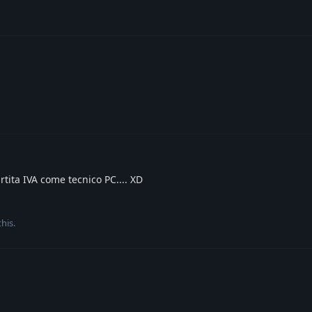
tita IVA come tecnico PC.... XD
this
.