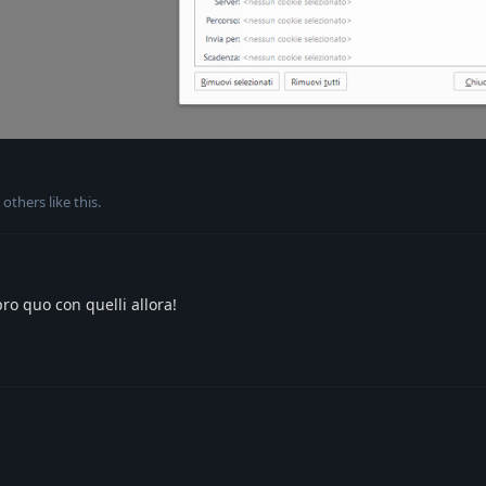
others
like this
.
pro quo con quelli allora!