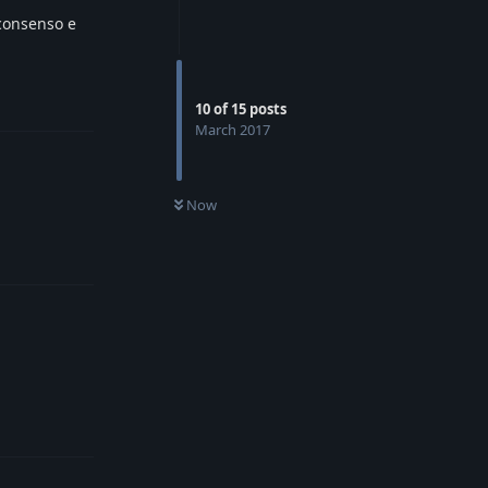
 consenso e
Reply
10
of
15
posts
March 2017
Now
Reply
Reply