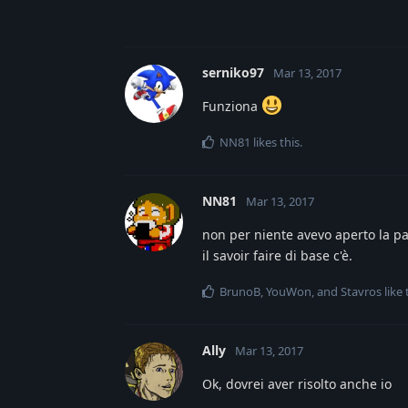
serniko97
Mar 13, 2017
Funziona
NN81
likes this
.
NN81
Mar 13, 2017
non per niente avevo aperto la par
il savoir faire di base c'è.
BrunoB
,
YouWon
, and
Stavros
like 
Ally
Mar 13, 2017
Ok, dovrei aver risolto anche io