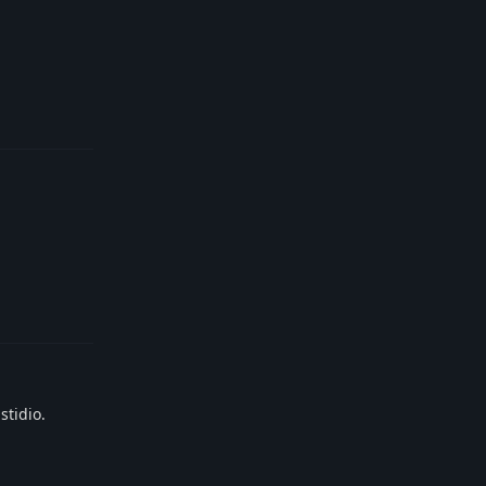
Reply
Reply
stidio.
Reply