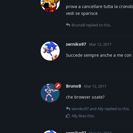
prova a cancellare tutta la cron
vedi se sparisce
BrunoB
replied to this.
serniko97
Mar 12, 2017
Succede sempre anche a me con 
BrunoB
Mar 12, 2017
che browser usate?
serniko97
and
Ally
replied to this.
Ally
likes this
.
serniko97
Mar 12, 2017