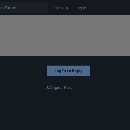
Sign Up
Log In
Log In to Reply
Original Post
Reply