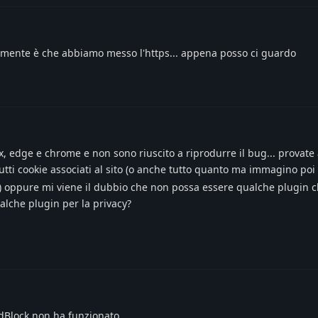
amente è che abbiamo messo l'https... appena posso ci guardo
ox, edge e chrome e non sono riuscito a riprodurre il bug... provate
tti cookie associati al sito (o anche tutto quanto ma immagino poi
gin) oppure mi viene il dubbio che non possa essere qualche plugin c
alche plugin per la privacy?
dBlock non ha funzionato.