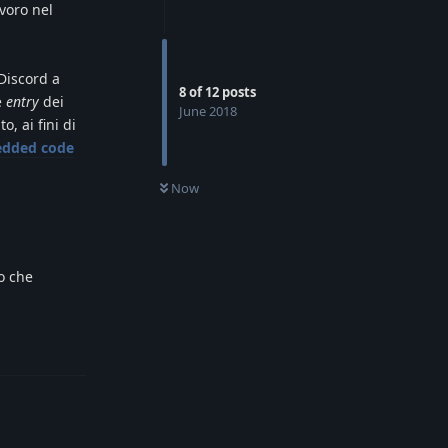
avoro nel
Discord a
8
of
12
posts
e
entry
dei
June 2018
o, ai fini di
dded code
Now
o che
Reply