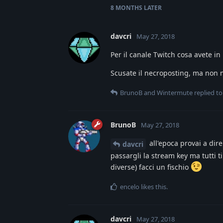
8 MONTHS
LATER
davcri
May 27, 2018
Per il canale Twitch cosa avete in
Scusate il necroposting, ma non m
BrunoB
and
Wintermute
replied to 
BrunoB
May 27, 2018
all'epoca provai a dir
davcri
passargli la stream key ma tutti t
diverse) facci un fischio
encelo
likes this
.
davcri
May 27, 2018