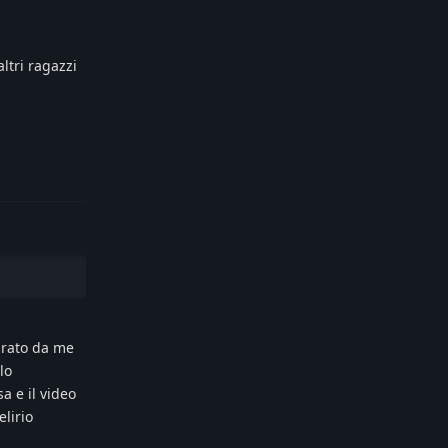
ltri ragazzi
Reply
gurato da me
lo
a e il video
elirio