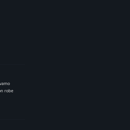
Reply
evamo
con robe
Reply