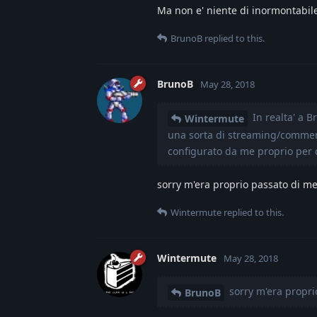
Ma non e' niente di inormontabile
BrunoB
replied to this.
BrunoB
May 28, 2018
In realta' a B
Wintermute
una sorta di streaming/commento 
configurato da me proprio per qu
sorry m'era proprio passato di me
Wintermute
replied to this.
Wintermute
May 28, 2018
sorry m'era propri
BrunoB