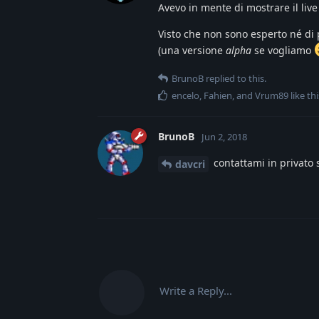
Avevo in mente di mostrare il liv
Visto che non sono esperto né di
(una versione
alpha
se vogliamo
BrunoB
replied to this.
encelo
,
Fahien
, and
Vrum89
like thi
BrunoB
Jun 2, 2018
contattami in privato s
davcri
Write a Reply...