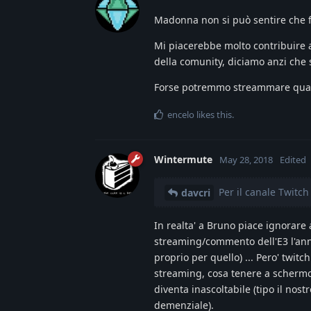
Madonna non si può sentire che 
Mi piacerebbe molto contribuire a
della comunity, diciamo anzi che 
Forse potremmo streammare qua
encelo
likes this
.
Wintermute
May 28, 2018
Edited
Per il canale Twitch
davcri
In realta' a Bruno piace ignorare 
streaming/commento dell'E3 l'anno 
proprio per quello) ... Pero' twitc
streaming, cosa tenere a schermo 
diventa inascoltabile (tipo il nos
demenziale).