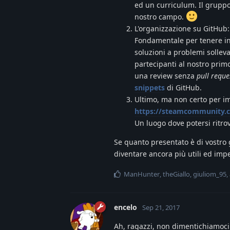
ed un curriculum. Il gruppo 
nostro campo.
L'organizzazione su GitHub
Fondamentale per tenere ins
soluzioni a problemi sollev
partecipanti al nostro pri
una review senza
pull reque
snippets
di GitHub.
Ultimo, ma non certo per i
https://steamcommunity.
Un luogo dove potersi ritro
Se quanto presentato è di vostro 
diventare ancora più utili ed impe
ManHunter
,
theGiallo
,
giuliom_95
,
encelo
Sep 21, 2017
Ah, ragazzi, non dimentichiamoci 