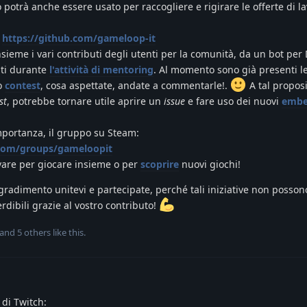
potrà anche essere usato per raccogliere e rigirare le offerte di l
:
https://github.com/gameloop-it
ieme i vari contributi degli utenti per la comunità, da un bot per 
ati durante
l'attività di mentoring
. Al momento sono già presenti l
mo
contest
, cosa aspettate, andate a commentarle!.
A tal proposit
st
, potrebbe tornare utile aprire un
issue
e fare uso dei nuovi
embe
mportanza, il gruppo su Steam:
com/groups/gameloopit
vare per giocare insieme o per
scoprire
nuovi giochi!
gradimento unitevi e partecipate, perché tali iniziative non posson
rdibili grazie al vostro contributo!
 and
5
others
like this
.
di Twitch: