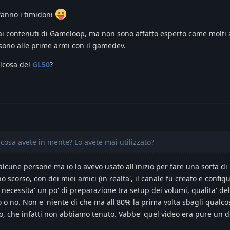
fanno i timidoni
i contenuti di Gameloop, ma non sono affatto esperto come molti a
sono alle prime armi con il gamedev.
lcosa del
GL50
?
 cosa avete in mente? Lo avete mai utilizzato?
alcune persone ma io lo avevo usato all'inizio per fare una sorta di
scorso, con dei miei amici (in realta', il canale fu creato e confi
h necessita' un po' di preparazione tra setup dei volumi, qualita' del
o no. Non e' niente di che ma all'80% la prima volta sbagli qualcos
tro, che infatti non abbiamo tenuto. Vabbe' quel video era pure un d