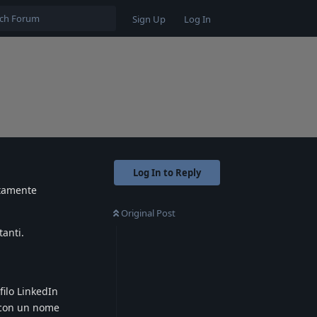
Sign Up
Log In
Log In to Reply
atamente
Original Post
tanti.
filo LinkedIn
a con un nome