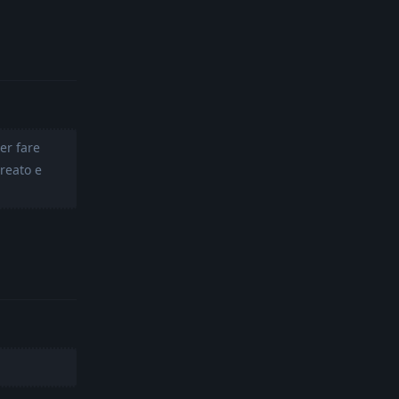
Reply
er fare
creato e
Reply