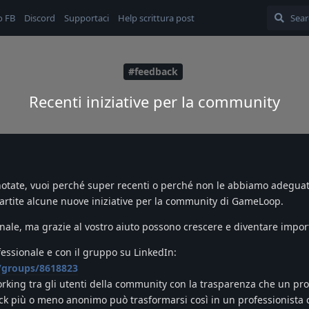
o FB
Discord
Supportaci
Help scrittura post
#feedback
Recenti iniziative per la community
notate, vuoi perché super recenti o perché non le abbiamo adegu
artite alcune nuove iniziative per la community di GameLoop.
nale, ma grazie al vostro aiuto possono crescere e diventare impor
fessionale e con il gruppo su LinkedIn:
/groups/8618823
orking tra gli utenti della community con la trasparenza che un pro
ick più o meno anonimo può trasformarsi così in un professionist