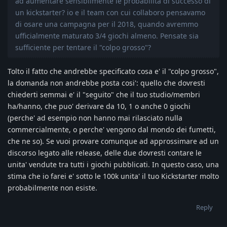
ad aumentare sensibilmente le probabilità di successo di
un kickstarter? io e il team con cui collaboro pensavamo
di osare una campagna per il 2018, quando avremmo
ufficialmente maturato 3/4 giochi almeno. Pensate sia
sufficiente per tentare il "colpo grosso"?
Tolto il fatto che andrebbe specificato cosa e' il "colpo grosso",
la domanda non andrebbe posta cosi': quello che dovresti
chiederti semmai e' il "seguito" che il tuo studio/membri
ha/hanno, che puo' derivare da 10, 1 o anche 0 giochi
(perche' ad esempio non hanno mai rilasciato nulla
commercialmente, o perche' vengono dal mondo dei fumetti,
che ne so). Se vuoi provare comunque ad approssimare ad un
discorso legato alle release, delle due dovresti contare le
unita' vendute tra tutti i giochi pubblicati. In questo caso, una
stima che io farei e' sotto le 100k unita' il tuo Kickstarter molto
probabilmente non esiste.
Reply