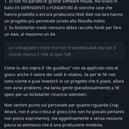
1. Io non ho parlato di grandi software house, ma tiravo in
ballo EX-DIPENDENTI o FONDATORI di storiche case che
hanno prodotto o ancora producono titoli AAA ma loro hanno
un progetto più personale (virato alla filosofia indie)
2. Su kickstarter credo nessuno abbia raccolto fondi per fare
un AAA, al massimo un AA
un sviluppatore indie che non ti venderà AAA ma non ti
chiede manco il 10% di quei 50€
Come tu dici sopra il "de gustibus" non va applicato solo al
gioco: anche il valore dei soldi è relativo. Se per te 5€ non
sono niente e puoi investirli in un progetto che ti piace, allora
non avrai problemi, ma tanta gente (paradossalmente) a 5€
spesi per un kickstarter rinuncia volentieri.
Non sentirti punto sul personale per quanto riguarda Crap
Attack, non è una critica al gioco (che non ho giocato pertanto
non posso esprimermi), ma oggettivamente e senza nessuna
paura va ammesso che è una produzione modesta.