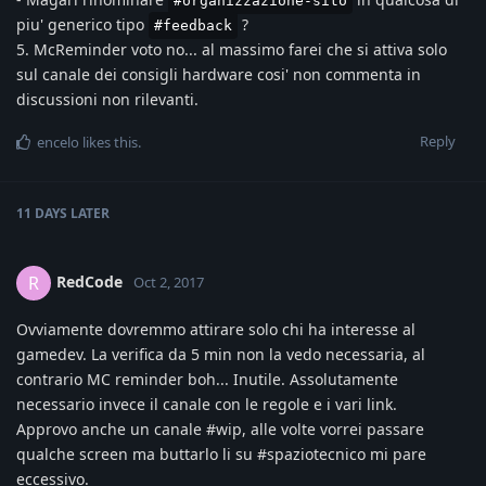
#organizzazione-sito
piu' generico tipo
?
#feedback
5. McReminder voto no... al massimo farei che si attiva solo
sul canale dei consigli hardware cosi' non commenta in
discussioni non rilevanti.
Reply
encelo
likes this
.
11 DAYS
LATER
RedCode
R
Oct 2, 2017
Ovviamente dovremmo attirare solo chi ha interesse al
gamedev. La verifica da 5 min non la vedo necessaria, al
contrario MC reminder boh... Inutile. Assolutamente
necessario invece il canale con le regole e i vari link.
Approvo anche un canale #wip, alle volte vorrei passare
qualche screen ma buttarlo li su #spaziotecnico mi pare
eccessivo.