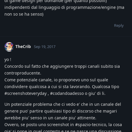
di game design per domande (per quanto possibili)
indipendenti dal linguaggio di programmazione/engine (ma
non so se ha senso)
Reply
TheCrib
Sep 19, 2017
yo !
Concordo sul fatto che aggiungere troppi canali subito sia
controproducente.
Come potenziale canale, io proponevo uno sul quale
condividere qualcosa a cui si sta lavorando. Qualcosa tipo
#screenshoteveryday , #codandoadesso o giu' di li.
Un potenziale problema che ci vedo e' che in un canale del
genere puo' partire qualsiasi tipo di discorso che magari
avrebbe piu' senso in un canale piu' attinente.
Ovvero, se posto uno screenshot in #spazio-tecnico, la cosa
gia' si pone in quel contesto e se ne nasce una discussione