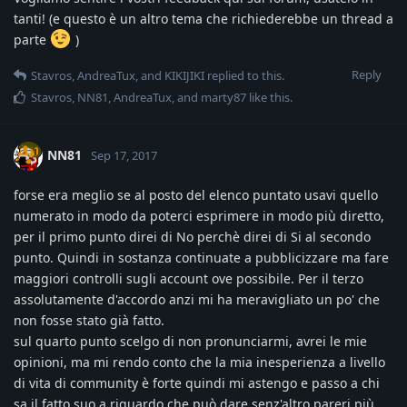
tanti! (e questo è un altro tema che richiederebbe un thread a
parte
)
Reply
Stavros
,
AndreaTux
, and
KIKIJIKI
replied to this.
Stavros
,
NN81
,
AndreaTux
, and
marty87
like this
.
NN81
Sep 17, 2017
forse era meglio se al posto del elenco puntato usavi quello
numerato in modo da poterci esprimere in modo più diretto,
per il primo punto direi di No perchè direi di Si al secondo
punto. Quindi in sostanza continuate a pubblicizzare ma fare
maggiori controlli sugli account ove possibile. Per il terzo
assolutamente d'accordo anzi mi ha meravigliato un po' che
non fosse stato già fatto.
sul quarto punto scelgo di non pronunciarmi, avrei le mie
opinioni, ma mi rendo conto che la mia inesperienza a livello
di vita di community è forte quindi mi astengo e passo a chi
sa il fatto suo a riguardo che può dare senz'altro pareri più