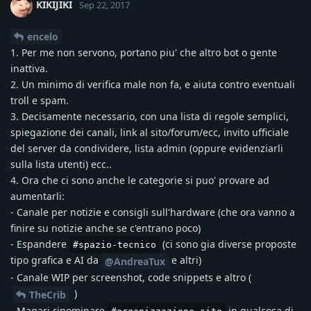
KIKIJIKI
Sep 22, 2017
encelo
1. Per me non servono, portano piu' che altro bot o gente
inattiva.
2. Un minimo di verifica male non fa, e aiuta contro eventuali
troll e spam.
3. Decisamente necessario, con una lista di regole semplici,
spiegazione dei canali, link al sito/forum/ecc, invito ufficiale
del server da condividere, lista admin (oppure evidenziarli
sulla lista utenti) ecc..
4. Ora che ci sono anche le categorie si puo' provare ad
aumentarli:
- Canale per notizie e consigli sull'hardware (che ora vanno a
finire su notizie anche se c'entrano poco)
- Espandere
(ci sono gia diverse proposte
#spazio-tecnico
tipo grafica e AI da
e altri)
@AndreaTux
- Canale WIP per screenshot, code snippets e altro (
)
TheCrib
- Magari rinominare
in qualcosa di