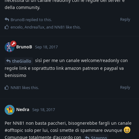
necessità di un canale readonly con le regole del server e
della community.
Reply
BrunoB
replied to this.
encelo
,
AndreaTux
, and
NN81
like this
.
BrunoB
Sep 18, 2017
sìsì per me un canale welcome/readonly con
theGiallo
regole link e soprattutto link amazon patreon e paypal va
benissimo
Reply
NN81
likes this
.
Nedra
Sep 18, 2017
Per NN81 non basta paccheri, bisognerebbe fargli un canale
#offtopic solo per lui, così smette di spammare ovunque
Comunque totalmente d'accordo con
Stavros