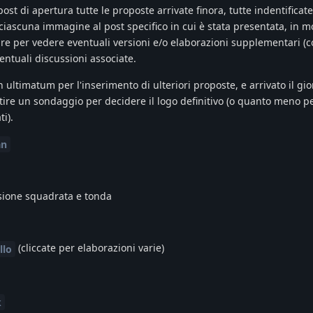
ost di apertura tutte le proposte arrivate finora, tutte indentificat
ciascuna immagine al post specifico in cui è stata presentata, in 
are per vedere eventuali versioni e/o elaborazioni supplementari (
ventuali discussioni associate.
ultimatum per l'inserimento di ulteriori proposte, e arrivato il gio
ire un sondaggio per decidere il logo definitivo (o quanto meno p
i).
an
ersione squadrata e tonda
(cliccate per elaborazioni varie)
llo
k