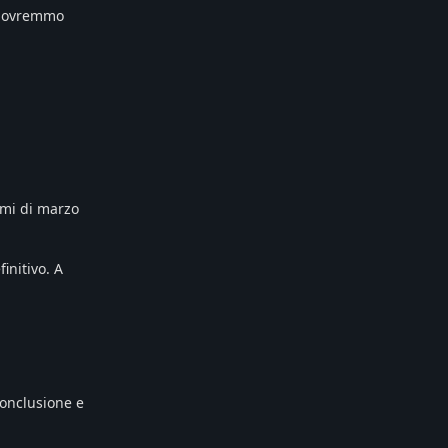
ì dovremmo
imi di marzo
initivo. A
conclusione e