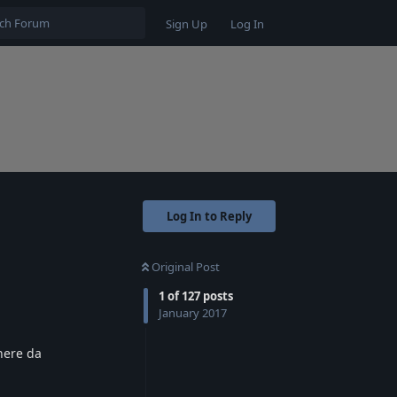
Sign Up
Log In
Log In to Reply
Original Post
1
of
127
posts
January 2017
nere da