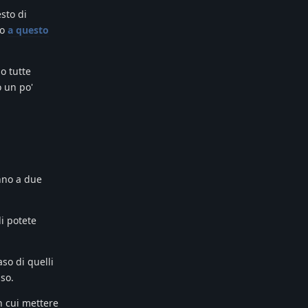
sto di
lo
a questo
o tutte
o un po'
anno a due
di potete
so di quelli
sso.
n cui mettere