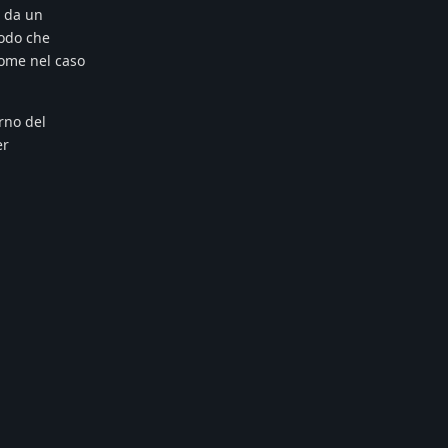
e da un
modo che
come nel caso
rno del
er