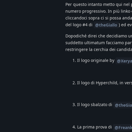
Per questo intanto metto qui nel p
numero progressivo. In più linko 
cliccandoci sopra ci si possa and
del logo #4 di
) ed e
@theGiallo
Dopodiché direi che decidiamo un 
suddetto ultimatum facciamo part
restringere la cerchia dei candidat
Il logo originale by
@Xery
Il logo di Hyperchild, in v
Il logo sbalzato di
@theGia
La prima prova di
@Frean