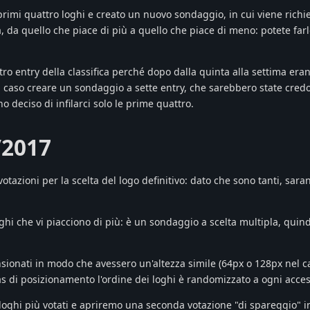
 primi quattro loghi e creato un nuovo sondaggio, in cui viene richie
a, da quello che piace di più a quello che piace di meno: potete far
ro entry della classifica perché dopo dalla quinta alla settima eran
n caso creare un sondaggio a sette entry, che sarebbero state cred
o deciso di infilarci solo le prime quattro.
/2017
tazioni per la scelta del logo definitivo: dato che sono tanti, sar
loghi che vi piacciono di più: è un sondaggio a scelta multipla, quin
nsionati in modo che avessero un'altezza simile (64px o 128px nel ca
bias di posizionamento l'ordine dei loghi è randomizzato a ogni acce
 loghi più votati e apriremo una seconda votazione "di spareggio" i