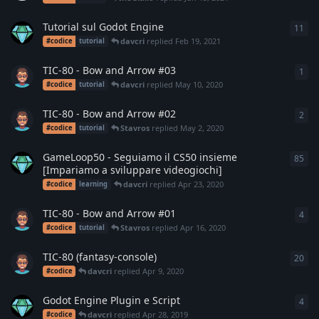
Tutorial sul Godot Engine
11
11
r
davcri
replied
Feb 19, 2021
#codice
tutorial
TIC-80 - Bow and Arrow #03
1
1
re
davcri
replied
May 10, 2020
#codice
tutorial
TIC-80 - Bow and Arrow #02
2
2
re
Stavros
replied
May 2, 2020
#codice
tutorial
GameLoop50 - Seguiamo il CS50 insieme
85
85
r
[Impariamo a sviluppare videogiochi]
davcri
replied
Apr 23, 2020
#codice
learning
TIC-80 - Bow and Arrow #01
4
4
re
Stavros
replied
Apr 16, 2020
#codice
tutorial
TIC-80 (fantasy-console)
20
20
r
davcri
replied
Apr 9, 2020
#codice
Godot Engine Plugin e Script
4
4
re
davcri
replied
Apr 28, 2019
#codice