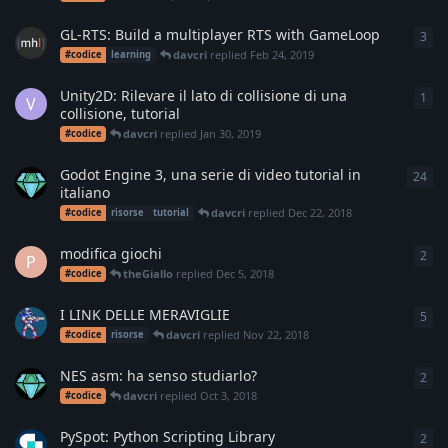
GL-RTS: Build a multiplayer RTS with GameLoop
3
3
re
davcri
replied
Feb 24, 2019
#codice
learning
Unity2D: Rilevare il lato di collisione di una
1
1
re
V
collisione, tutorial
davcri
replied
Jan 30, 2019
#codice
Godot Engine 3, una serie di video tutorial in
24
24
r
italiano
davcri
replied
Dec 22, 2018
#codice
risorse
tutorial
modifica giochi
2
2
re
P
theGiallo
replied
Dec 5, 2018
#codice
I LINK DELLE MERAVIGLIE
5
5
re
davcri
replied
Nov 22, 2018
#codice
risorse
NES asm: ha senso studiarlo?
2
2
re
davcri
replied
Oct 3, 2018
#codice
PySpot: Python Scripting Library
2
2
re