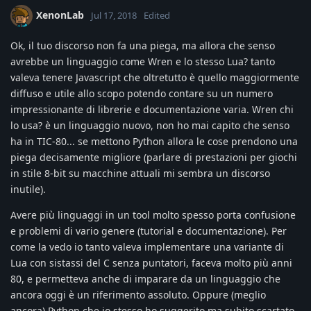
XenonLab
Jul 17, 2018
Edited
Ok, il tuo discorso non fa una piega, ma allora che senso
avrebbe un linguaggio come Wren e lo stesso Lua? tanto
valeva tenere Javascript che oltretutto è quello maggiormente
diffuso e utile allo scopo potendo contare su un numero
impressionante di librerie e documentazione varia. Wren chi
lo usa? è un linguaggio nuovo, non ho mai capito che senso
ha in TIC-80... se mettono Python allora le cose prendono una
piega decisamente migliore (parlare di prestazioni per giochi
in stile 8-bit su macchine attuali mi sembra un discorso
inutile).
Avere più linguaggi in un tool molto spesso porta confusione
e problemi di vario genere (tutorial e documentazione). Per
come la vedo io tanto valeva implementare una variante di
Lua con sistassi del C senza puntatori, faceva molto più anni
80, e permetteva anche di imparare da un linguaggio che
ancora oggi è un riferimento assoluto. Oppure (meglio
ancora) Python che io stesso ho suggerito ma subito scartato