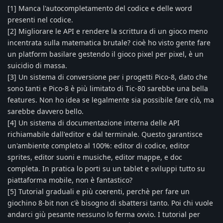
[1] Manca l'autocompletamento del codice e delle word
presenti nel codice.
[2] Migliorare le API e rendere la scrittura di un gioco meno
incentrata sulla matematica brutale? cioè ho visto gente fare
un platform basilare gestendo il gioco pixel per pixel, è un
suicidio di massa.
[3] Un sistema di conversione per i progetti Pico-8, dato che
sono tanti e Pico-8 è più limitato di Tic-80 sarebbe una bella
features. Non ho idea se legalmente sia possibile fare ciò, ma
sarebbe davvero bello.
[4] Un sistema di documentazione interna delle API
richiamabile dall'editor e dal terminale. Questo garantisce
un'ambiente completo al 100%: editor di codice, editor
sprites, editor suoni e musiche, editor mappe, e doc
completa. In pratica lo porti su un tablet e sviluppi tutto su
piattaforma mobile, non è fantastico?
[5] Tutorial graduali e più coerenti, perchè per fare un
giochino 8-bit non c'è bisogno di sbattersi tanto. Poi chi vuole
andarci giù pesante nessuno lo ferma ovvio. I tutorial per