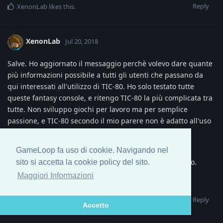
Reply
XenonLab
likes this
.
XenonLab
Jul 20, 2018
Salve. Ho aggiornato il messaggio perchè volevo dare quante
più informazioni possibile a tutti gli utenti che passano da
qui interessati all'utilizzo di TIC-80. Ho solo testato tutte
queste fantasy console, e ritengo TIC-80 la più complicata tra
tutte. Non sviluppo giochi per lavoro ma per semplice
passione, e TIC-80 secondo il mio parere non è adatto all'uso
hobbistico, almeno non allo stato attuale.
Passerò su Discord, cosi avrò occasione di parlare
GameLoop fa uso di cookie. Navigando nel
direttamente con voi, e magari mi tolgo qualche dubbio.
sito si accetta la cookie policy del sito.
Maggiori Informazioni
Un saluto
Reply
encelo
and
Stavros
like this
.
Accetto