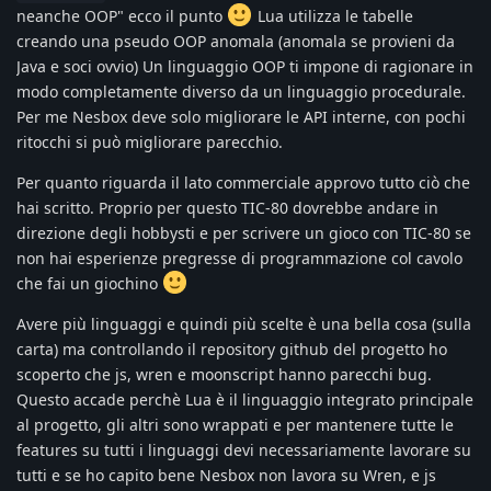
neanche OOP" ecco il punto
Lua utilizza le tabelle
creando una pseudo OOP anomala (anomala se provieni da
Java e soci ovvio) Un linguaggio OOP ti impone di ragionare in
modo completamente diverso da un linguaggio procedurale.
Per me Nesbox deve solo migliorare le API interne, con pochi
ritocchi si può migliorare parecchio.
Per quanto riguarda il lato commerciale approvo tutto ciò che
hai scritto. Proprio per questo TIC-80 dovrebbe andare in
direzione degli hobbysti e per scrivere un gioco con TIC-80 se
non hai esperienze pregresse di programmazione col cavolo
che fai un giochino
Avere più linguaggi e quindi più scelte è una bella cosa (sulla
carta) ma controllando il repository github del progetto ho
scoperto che js, wren e moonscript hanno parecchi bug.
Questo accade perchè Lua è il linguaggio integrato principale
al progetto, gli altri sono wrappati e per mantenere tutte le
features su tutti i linguaggi devi necessariamente lavorare su
tutti e se ho capito bene Nesbox non lavora su Wren, e js