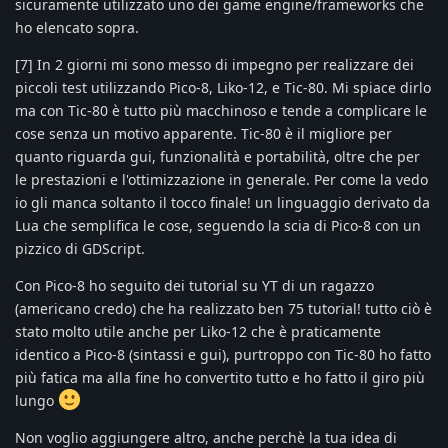
sicuramente utilizzato uno dei game engine/frameworks che
ho elencato sopra.
[7] In 2 giorni mi sono messo di impegno per realizzare dei
piccoli test utilizzando Pico-8, Liko-12, e Tic-80. Mi spiace dirlo
ma con Tic-80 è tutto più macchinoso e tende a complicare le
cose senza un motivo apparente. Tic-80 è il migliore per
quanto riguarda gui, funzionalità e portabilità, oltre che per
le prestazioni e l'ottimizzazione in generale. Per come la vedo
io gli manca soltanto il tocco finale! un linguaggio derivato da
Lua che semplifica le cose, seguendo la scia di Pico-8 con un
pizzico di GDScript.
Con Pico-8 ho seguito dei tutorial su YT di un ragazzo
(americano credo) che ha realizzato ben 75 tutorial! tutto ciò è
stato molto utile anche per Liko-12 che è praticamente
identico a Pico-8 (sintassi e gui), purtroppo con Tic-80 ho fatto
più fatica ma alla fine ho convertito tutto e ho fatto il giro più
lungo
Non voglio aggiungere altro, anche perchè la tua idea di