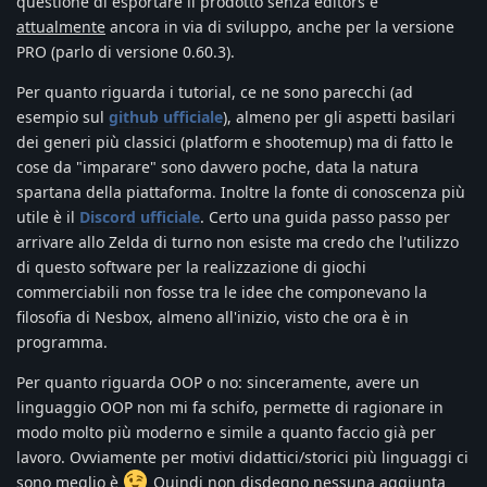
questione di esportare il prodotto senza editors è
attualmente
ancora in via di sviluppo, anche per la versione
PRO (parlo di versione 0.60.3).
Per quanto riguarda i tutorial, ce ne sono parecchi (ad
esempio sul
github ufficiale
), almeno per gli aspetti basilari
dei generi più classici (platform e shootemup) ma di fatto le
cose da "imparare" sono davvero poche, data la natura
spartana della piattaforma. Inoltre la fonte di conoscenza più
utile è il
Discord ufficiale
. Certo una guida passo passo per
arrivare allo Zelda di turno non esiste ma credo che l'utilizzo
di questo software per la realizzazione di giochi
commerciabili non fosse tra le idee che componevano la
filosofia di Nesbox, almeno all'inizio, visto che ora è in
programma.
Per quanto riguarda OOP o no: sinceramente, avere un
linguaggio OOP non mi fa schifo, permette di ragionare in
modo molto più moderno e simile a quanto faccio già per
lavoro. Ovviamente per motivi didattici/storici più linguaggi ci
sono meglio è
Quindi non disdegno nessuna aggiunta