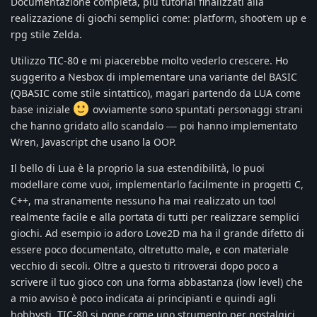
Documentazione completa, più tutorial finalizzati alla
realizzazione di giochi semplici come: platform, shoot'em up e
rpg stile Zelda.
Utilizzo TIC-80 e mi piacerebbe molto vederlo crescere. Ho
suggerito a Nesbox di implementare una variante del BASIC
(QBASIC come stile sintattico), magari partendo da LUA come
base iniziale
ovviamente sono spuntati personaggi strani
___
che hanno gridato allo scandalo
poi hanno implementato
Wren, Javascript che usano la OOP.
Il bello di Lua è la proprio la sua estendibilità, lo puoi
modellare come vuoi, implementarlo facilmente in progetti C,
C++, ma stranamente nessuno ha mai realizzato un tool
realmente facile e alla portata di tutti per realizzare semplici
giochi. Ad esempio io adoro Love2D ma ha il grande difetto di
essere poco documentato, oltretutto male, e con materiale
vecchio di secoli. Oltre a questo ti ritroverai dopo poco a
scrivere il tuo gioco con una forma abbastanza (low level) che
a mio avviso è poco indicata ai principianti e quindi agli
hobbysti. TIC-80 si pone come uno strumento per nostalgici