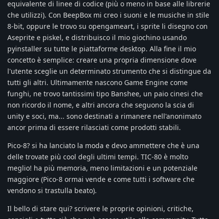
equivalente di linee di codice (più o meno in base alle librerie
che utilizzi). Con BeepBox mi creo i suoni e le musiche in stile
8-bit, oppure le trovo su opengameart, i sprite li disegno con
Aseprite e piskel, e distribuisco il mio giochino usando
pyinstaller su tutte le piattaforme desktop. Alla fine il mio
concetto è semplice: creare una propria dimensione dove
l'utente sceglie un determinato strumento che si distingue da
tutti gli altri. Ultimamente nascono Game Engine come
funghi, ne trovo tantissimi tipo Banshee, un paio cinesi che
non ricordo il nome, e altri ancora che seguono la scia di
unity e soci, ma... sono destinati a rimanere nell'anonimato
ancor prima di essere rilasciati come prodotti stabili.
Pico-8? si ha lanciato la moda e devo ammettere che è una
delle trovate più cool degli ultimi tempi. TIC-80 è molto
meglio! ha più memoria, meno limitazioni e un potenziale
maggiore (Pico-8 ormai vende e come tutti i software che
vendono si trastulla beato).
Il bello di stare qui? scrivere le proprie opinioni, critiche,