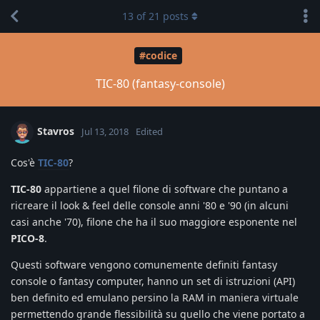
13
of
21
posts
#codice
TIC-80 (fantasy-console)
Stavros
Jul 13, 2018
Edited
Cos'è
TIC-80
?
TIC-80
appartiene a quel filone di software che puntano a
ricreare il look & feel delle console anni '80 e '90 (in alcuni
casi anche '70), filone che ha il suo maggiore esponente nel
PICO-8
.
Questi software vengono comunemente definiti fantasy
console o fantasy computer, hanno un set di istruzioni (API)
ben definito ed emulano persino la RAM in maniera virtuale
permettendo grande flessibilità su quello che viene portato a