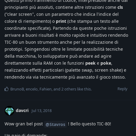
Questo primo frammento di codice, interpretabile anche dai
principianti più assoluti, contiene altre istruzioni come
cls
("clear screen", con un parametro che indica l'indice del
colore di riempimento) o
print
(che stampa un testo alle
coordinate specificate). Partendo da queste poche istruzioni
arrivare a buoni risultati è molto rapido e intuitivo rendendo
TIC-80 un buon strumento anche per la realizzazione di
prototipi. Spingendosi oltre le limitate possibilità tecniche
della macchina, lo sviluppatore può andare ad agire
direttamente sulla RAM con le funzioni
peek
e
poke
,
realizzando effetti particolari (palette swap, screen shake) e
rendendo via via tecnicamente più avanzato il gioco stesso.
Reply
BrunoB
,
encelo
,
Fahien
, and
2
others
like this
.
davcri
Jul 13, 2018
Wow gran bel post
! Bello questo TIC-80!
@Stavros
Un paio di domande: