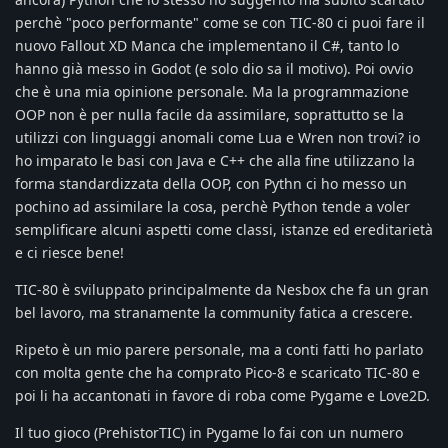
perchè "poco performante" come se con TIC-80 ci puoi fare il
nuovo Fallout XD Manca che implementano il C#, tanto lo
hanno già messo in Godot (e solo dio sa il motivo). Poi ovvio
che è una mia opinione personale. Ma la programmazione
OOP non è per nulla facile da assimilare, soprattutto se la
utilizzi con linguaggi anomali come Lua e Wren non trovi? io
ho imparato le basi con Java e C++ che alla fine utilizzano la
forma standardizzata della OOP, con Pythn ci ho messo un
pochino ad assimilare la cosa, perchè Python tende a voler
semplificare alcuni aspetti come classi, istanze ed ereditarietà
e ci riesce bene!
TIC-80 è sviluppato principalmente da Nesbox che fa un gran
bel lavoro, ma stranamente la community fatica a crescere.
Ripeto è un mio parere personale, ma a conti fatti ho parlato
con molta gente che ha comprato Pico-8 e scaricato TIC-80 e
poi li ha accantonati in favore di roba come Pygame e Love2D.
Il tuo gioco (PrehistorTIC) in Pygame lo fai con un numero