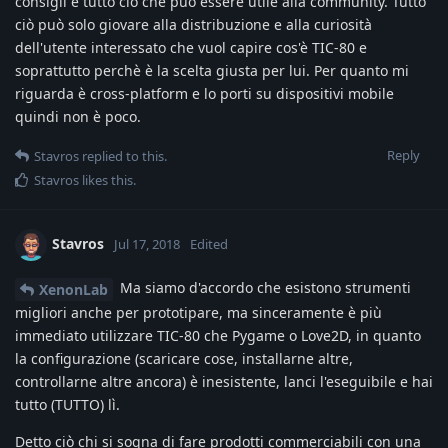
consigli e tutto ciò che può essere utile alla community. Tutto
ciò può solo giovare alla distribuzione e alla curiosità
dell'utente interessato che vuol capire cos'è TIC-80 e
soprattutto perchè è la scelta giusta per lui. Per quanto mi
riguarda è cross-platform e lo porti su dispositivi mobile
quindi non è poco.
Reply
Stavros
replied to this.
Stavros
likes this
.
Stavros
Jul 17, 2018
Edited
Ma siamo d'accordo che esistono strumenti
XenonLab
migliori anche per prototipare, ma sinceramente è più
immediato utilizzare TIC-80 che Pygame o Love2D, in quanto
la configurazione (scaricare cose, installarne altre,
controllarne altre ancora) è inesistente, lanci l'eseguibile e hai
tutto (TUTTO) lì.
Detto ciò chi si sogna di fare prodotti commerciabili con una