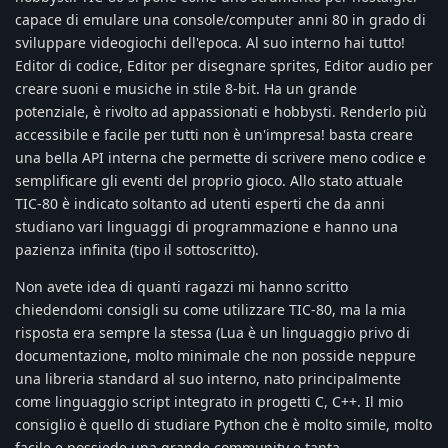
capace di emulare una console/computer anni 80 in grado di
sviluppare videogiochi dell'epoca. Al suo interno hai tutto!
Editor di codice, Editor per disegnare sprites, Editor audio per
creare suoni e musiche in stile 8-bit. Ha un grande
potenziale, è rivolto ad appassionati e hobbysti. Renderlo più
accessibile e facile per tutti non è un'impresa! basta creare
una bella API interna che permette di scrivere meno codice e
semplificare gli eventi del proprio gioco. Allo stato attuale
TIC-80 è indicato soltanto ad utenti esperti che da anni
studiano vari linguaggi di programmazione e hanno una
pazienza infinita (tipo il sottoscritto).
Non avete idea di quanti ragazzi mi hanno scritto
chiedendomi consigli su come utilizzare TIC-80, ma la mia
risposta era sempre la stessa (Lua è un linguaggio privo di
documentazione, molto minimale che non posside neppure
una libreria standard al suo interno, nato principalmente
come linguaggio script integrato in progetti C, C++. Il mio
consiglio è quello di studiare Python che è molto simile, molto
facile e possiede una grande community e tanta