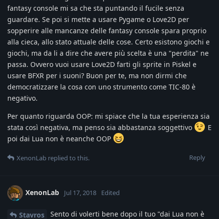
fantasy console mi sa che sta puntando il fucile senza
guardare. Se poi si mette a usare Pygame o Love2D per
sopperire alle mancanze delle fantasy console spara proprio
alla cieca, allo stato attuale delle cose. Certo esistono giochi e
giochi, ma da li a dire che avere più scelta è una "perdita" ne
passa. Ovvero vuoi usare Love2D farti gli sprite in Piskel e
usare BFXR per i suoni? Buon per te, ma non dirmi che
democratizzare la cosa con uno strumento come TIC-80 è
negativo.
Per quanto riguarda OOP: mi spiace che la tua esperienza sia
stata così negativa, ma penso sia abbastanza soggettivo
E
poi dai Lua non è neanche OOP
Reply
XenonLab
replied to this.
XenonLab
Jul 17, 2018
Edited
Sento di volerti bene dopo il tuo "dai Lua non è
Stavros