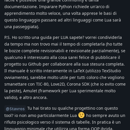
documentazione. Imparare Python richiede un'arco di
apprendimento molto veloce, una volta apprese le basi di
questo linguaggio passare ad altri linguaggi come Lua sarà
una passeggiata).
P.S. Ho scritto una guida per LUA sapete? vorrei condividerla
da tempo ma non trovo mai il tempo di completarla (ho tutte
le bozze complete revisionabili e revisionate parzialmente), se
qualcuno è interessato alla cosa sarei felice di pubblicare il
progetto su Github per collaborare alla sua stesura completa.
Il manuale è scritto interamente in LaTeX (utilizzo TexStudio
ovviamente), sarebbe molto utile per tutti coloro che vogliono
smanettare con TIC-80, Love2D, Corona SDK (che io evito come
la peste), Amulet (framework per Lua sperimentale molto
valido), e altro ancora.
Tu hai tirato su qualche progettino con questo
@Stavros
tool? io non amo particolarmente Lua
ho sempre avuto un
rifiuto psicologico verso il sistema di tabelle. In pratica è un
linguaggio minimale che utilizza una forma OOP ibrida.