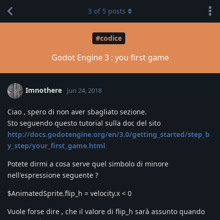
3
of
5
posts
#codice
Godot Engine 3 : you first game
Imnothere
Jun 24, 2018
Ciao , spero di non aver sbagliato sezione.
Sto seguendo questo tutorial sulla doc del sito
http://docs.godotengine.org/en/3.0/getting_started/step_b
y_step/your_first_game.html
Potete dirmi a cosa serve quel simbolo di minore
nell'espressione seguente ?
$AnimatedSprite.flip_h = velocity.x < 0
Vuole forse dire , che il valore di flip_h sarà assunto quando