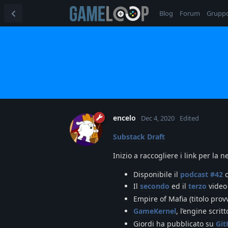
Blog
Forum
Grupp
encelo
Dec 4, 2020
Edited
Substack Draft
Inizio a raccogliere i link per la 
Disponibile il
podcast #42
c
Il
secondo
ed il
terzo
video
Empire of Mafia (titolo provv
GameKernel
, l’engine scrit
Giordi ha pubblicato su
Gi