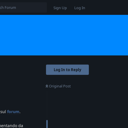
Sign Up
Log In
Log In to Reply
Original Post
 sul
forum
.
umentando da