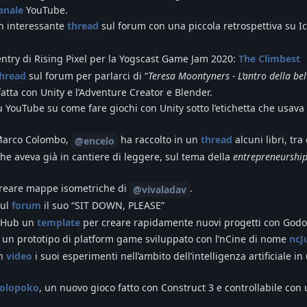
anale
YouTube.
n interessante
thread
sul forum con una piccola retrospettiva su I
entry di Rising Pixel per la Yogscast Game Jam 2020:
The Climbest
hread
sul forum per parlarci di “
Teresa Moontyners - L’antro della be
fatta con Unity e l’Adventure Creator e Blender.
 YouTube su come fare giochi con Unity sotto l’etichetta che usav
 Marco Colombo,
ha raccolto in un
thread
alcuni libri, tra 
@encelo
che aveva già in cantiere di leggere, sul tema della
entrepreneurshi
reare mappe isometriche di
.
@vivaladav
sul
forum
il suo “SIT DOWN, PLEASE”
itHub un
template
per creare rapidamente nuovi progetti con Godo
 un prototipo di platform game sviluppato con l’nCine di nome
nc
in
video
i suoi esperimenti nell’ambito dell’intelligenza artificiale in
olopoko
, un nuovo gioco fatto con Construct 3 e controllabile con 