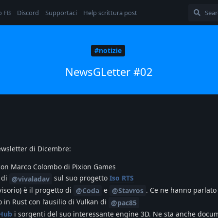
o FB
Discord
Supportaci
Help scrittura post
#notizie
NewsGLetter #02
newsletter di Dicembre:
on Marco Colombo di Pixion Games
 di
sul suo progetto
Iso RTS
@vivaladav
isorio) è il progetto di
e
. Ce ne hanno parlato
@Coda
@Stavros
to in Rust con l’ausilio di Vulkan di
@pac85
tHub
i sorgenti del suo interessante engine 3D. Ne sta anche doc