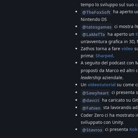
tempo lo sviluppo sul suo
c
ha aperto u
@TheFoxSoft
Nintendo DS
ci mostra l’
@tatosgames
ha aperto un
t
@LaMeTTa
un’avventura grafica in 3D, 
Zathos torna a fare
video
su
prima:
Sharped
.
A seguito del podcast con
proposti da Marco ed altri 
leadership
aziendale.
Un
videotutorial
su come c
ci presenta 
@Sawyheart
ha caricato su G
@davcri
sta lavorando ad
@Fahien
Coder Zero ci ha mostrato 
sviluppato con Unity.
ci presenta
Kok
@Stavros