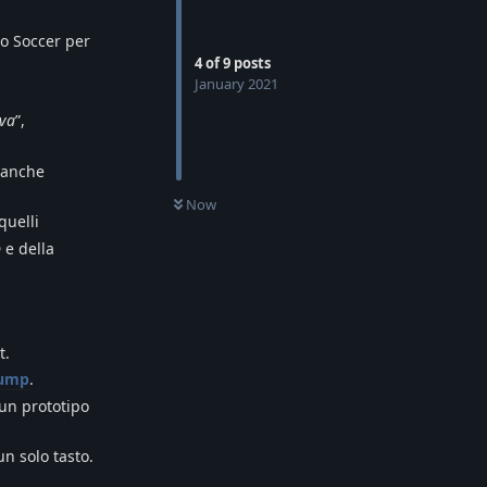
co Soccer per
4
of
9
posts
January 2021
lva
”,
a anche
Now
quelli
p
e della
t.
Jump
.
 un prototipo
un solo tasto.