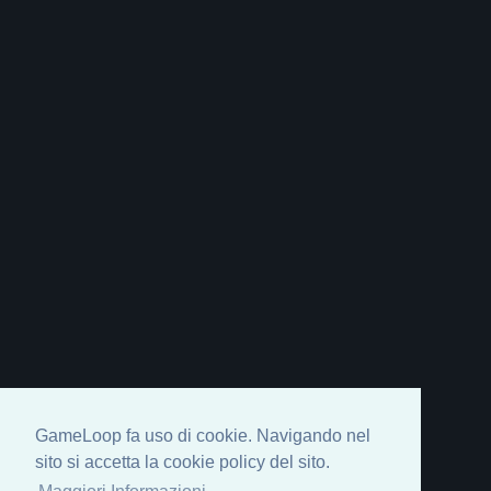
GameLoop fa uso di cookie. Navigando nel
sito si accetta la cookie policy del sito.