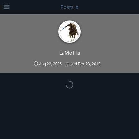
Posts
LaMeTTa
Aug 22, 2025
Joined
Dec 23, 2019