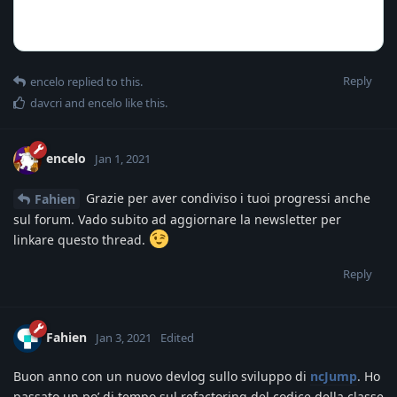
Reply
encelo
replied to this.
davcri
and
encelo
like this
.
encelo
Jan 1, 2021
Grazie per aver condiviso i tuoi progressi anche
Fahien
sul forum. Vado subito ad aggiornare la newsletter per
linkare questo thread.
Reply
Fahien
Jan 3, 2021
Edited
Buon anno con un nuovo devlog sullo sviluppo di
ncJump
. Ho
passato un po’ di tempo sul refactoring del codice della classe