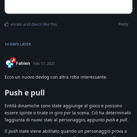
Reply
encelo
and
davcri
like this
.
14 DAYS
LATER
Fahien
Feb 11, 2021
Ecco un nuovo devlog con altra roba interessante.
Push e pull
Entità dinamiche sono state aggiunge al gioco e possono
essere spinte o tirate in giro per la scena. Ciò ha determinato
l’aggiunta di nuovi stati al personaggio, appunto
push
e
pull
.
Il
push
state viene abilitato quando un personaggio prova a