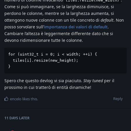
tiles.resize(new_width)
Come si può immaginare, se la larghezza diminuisce, si
perdono le colonne, mentre se la larghezza aumenta, si
ottengono nuove colonne con un tile concreto di
default
. Non
posso sorvolare sull’
importanza dei valori di default
.
Cambiare l’altezza è leggermente differente dato che si
devono ridimensionare tutte le colonne.
for (uint32_t i = 0; i < width; ++i) {

  tiles[i].resize(new_height);

}
Spero che questo devlog vi sia piaciuto.
Stay tuned
per il
prossimo in cui tratterò di entità dinamiche!
Reply
encelo
likes this
.
11 DAYS
LATER