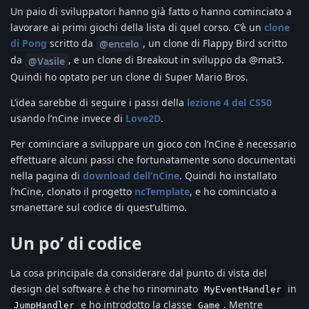
Un paio di sviluppatori hanno già fatto o hanno cominciato a
lavorare ai primi giochi della lista di quel corso. C’è un
clone
di Pong
scritto da
, un clone di Flappy Bird scritto
@encelo
da
, e un clone di Breakout in sviluppo da @mat3.
@Vasile
Quindi ho optato per un clone di Super Mario Bros.
L’idea sarebbe di seguire i passi della
lezione 4 del CS50
usando l’nCine invece di
Love2D
.
Per cominciare a sviluppare un gioco con l’nCine è necessario
effettuare alcuni passi che fortunatamente sono documentati
nella pagina di
download dell’nCine
. Quindi ho installato
l’nCine, clonato il progetto
ncTemplate
, e ho cominciato a
smanettare sul codice di quest’ultimo.
Un po’ di codice
La cosa principale da considerare dal punto di vista del
design del software è che ho rinominato
in
MyEventHandler
e ho introdotto la classe
. Mentre
JumpHandler
Game