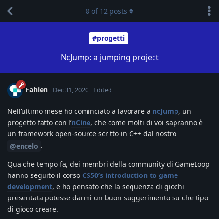
8
of
12
posts
#progetti
NcJump: a jumping project
Fahien
Dec 31, 2020
Edited
Nell’ultimo mese ho cominciato a lavorare a
ncJump
, un
progetto fatto con l’
nCine
, che come molti di voi sapranno è
un framework open-source scritto in C++ dal nostro
.
@encelo
Qualche tempo fa, dei membri della community di GameLoop
hanno seguito il corso
CS50’s introduction to game
development
, e ho pensato che la sequenza di giochi
presentata potesse darmi un buon suggerimento su che tipo
di gioco creare.