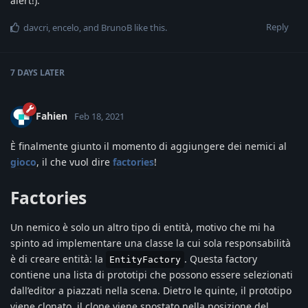
alert!).
Reply
davcri
,
encelo
, and
BrunoB
like this
.
7 DAYS
LATER
Fahien
Feb 18, 2021
È finalmente giunto il momento di aggiungere dei nemici al
gioco
, il che vuol dire
factories
!
Factories
Un nemico è solo un altro tipo di entità, motivo che mi ha
spinto ad implementare una classe la cui sola responsabilità
è di creare entità: la
. Questa factory
EntityFactory
contiene una lista di prototipi che possono essere selezionati
dall’editor a piazzati nella scena. Dietro le quinte, il prototipo
viene clonato, il clone viene spostato nella posizione del