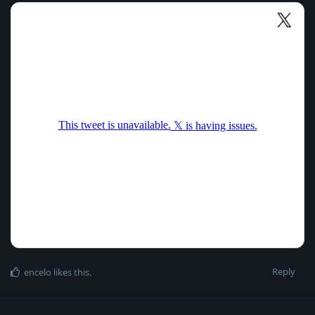
Reply
encelo
likes this
.