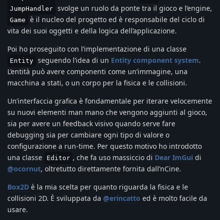
svolge un ruolo da ponte tra il gioco e l’engine,
JumpHandler
è il nucleo del progetto ed è responsabile del ciclo di
Game
vita dei suoi oggetti e della logica dell’applicazione.
Poi ho proseguito con l’implementazione di una classe
seguendo l’idea di un
Entity component system
.
Entity
L’entità può avere componenti come un’immagine, una
macchina a stati, o un corpo per la fisica e le collisioni.
Un’interfaccia grafica è fondamentale per iterare velocemente
su nuovi elementi man mano che vengono aggiunti al gioco,
sia per avere un feedback visivo quando serve fare
debugging sia per cambiare ogni tipo di valore o
configurazione a run-time. Per questo motivo ho introdotto
una classe
, che fa uso massiccio di
Dear ImGui
di
Editor
@ocornut
, oltretutto direttamente fornita dall’nCine.
Box2D
è la mia scelta per quanto riguarda la fisica e le
collisioni 2D. È sviluppata da
@erincatto
ed è molto facile da
usare.