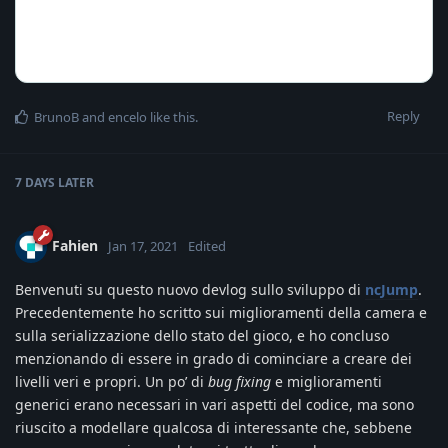
Reply
BrunoB
and
encelo
like this
.
7 DAYS
LATER
Fahien
Jan 17, 2021
Edited
Benvenuti su questo nuovo devlog sullo sviluppo di
ncJump
.
Precedentemente ho scritto sui miglioramenti della camera e
sulla serializzazione dello stato del gioco, e ho concluso
menzionando di essere in grado di cominciare a creare dei
livelli veri e propri. Un po’ di
bug fixing
e miglioramenti
generici erano necessari in vari aspetti del codice, ma sono
riuscito a modellare qualcosa di interessante che, sebbene