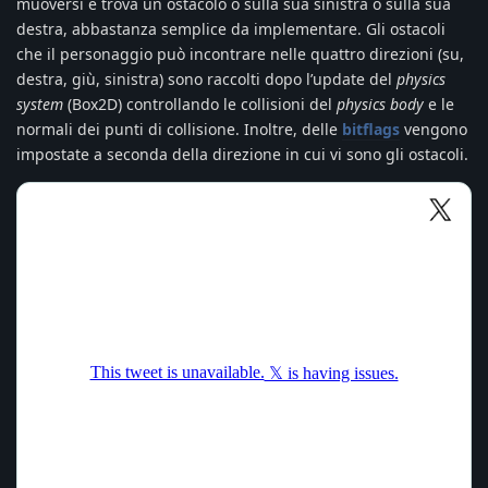
muoversi e trova un ostacolo o sulla sua sinistra o sulla sua
destra, abbastanza semplice da implementare. Gli ostacoli
che il personaggio può incontrare nelle quattro direzioni (su,
destra, giù, sinistra) sono raccolti dopo l’update del
physics
system
(Box2D) controllando le collisioni del
physics body
e le
normali dei punti di collisione. Inoltre, delle
bitflags
vengono
impostate a seconda della direzione in cui vi sono gli ostacoli.