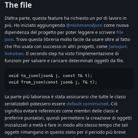
The file
D’altra parte, questa feature ha richiesto un po’ di lavoro in
più. Ho iniziato aggiungendo
@nlohmann
/
json
come nuova
dipendenza del progetto per poter leggere e scrivere
file
json
. Trovo questa libreria molto facile da usare oltre al fatto
che l’ho usata con successo in altri progetti, come
Jamspot:
Sokoban
. Il secondo step ha visto l’implementazione di
funzioni per salvare e caricare determinati oggetti da file.
void to_json(json& j, const T& t);

void from_json(const json& j, T& t);
La parte più laboriosa è stata assicurarsi che tutte le classi
serializzabili
potessero essere
default constructed
. Ciò
significa evitare references come membri delle classi e
preferire puntatori, quindi permettere la creazione di oggetti
inizializzati a metà e fare in modo allo stesso tempo che tali
oggetti rimangano in questo stato per il periodo più breve