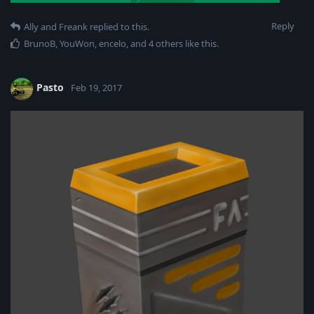
Reply
Ally
and
Freank
replied to this.
BrunoB
,
YouWon
,
encelo
, and
4
others
like this
.
Pasto
Feb 19, 2017