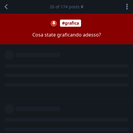
20
of
174
posts
#grafica
Cosa state graficando adesso?