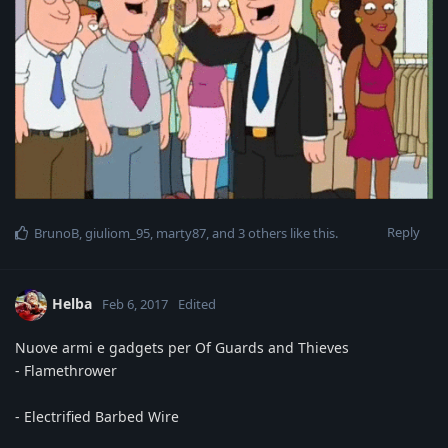
Reply
BrunoB
,
giuliom_95
,
marty87
, and
3
others
like this
.
Helba
Feb 6, 2017
Edited
Nuove armi e gadgets per Of Guards and Thieves
- Flamethrower
- Electrified Barbed Wire