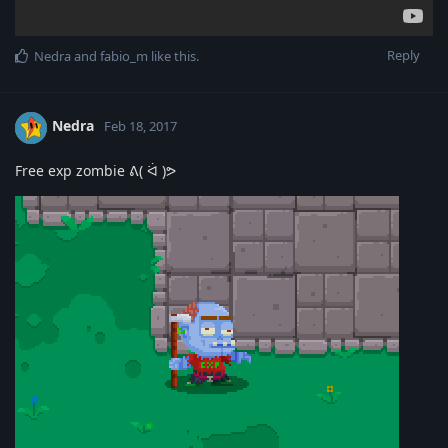
Reply
Nedra
and
fabio_m
like this
.
Nedra
Feb 18, 2017
Free exp zombie ᕕ( ᐛ )ᕗ