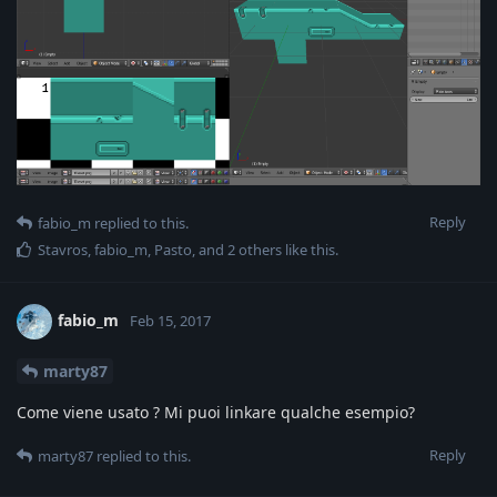
Reply
fabio_m
replied to this.
Stavros
,
fabio_m
,
Pasto
, and
2
others
like this
.
fabio_m
Feb 15, 2017
marty87
Come viene usato ? Mi puoi linkare qualche esempio?
Reply
marty87
replied to this.