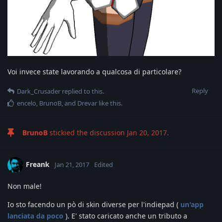
Voi invece state lavorando a qualcosa di particolare?
Reply
Dark_Crusader
replied to this.
encelo
,
BrunoB
, and
Drevar
like this
.
BrunoB
stickied the discussion
Jan 20, 2017
.
Freank
Jan 21, 2017
Edited
Non male!
Io sto facendo un pò di skin diverse per l'indiepad (
un'app
lanciata da poco
). E' stato caricato anche un tributo a