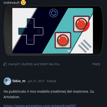
indievault
Reply
marty87
,
dsoft20
, and
NN81
like this
.
fabio_m
Jan 21, 2017
Edited
Ho pubblicato il mio modello (realtime) del mostrone. Su
Artstation.
https://www.artstation.com/artwork/ee50Y