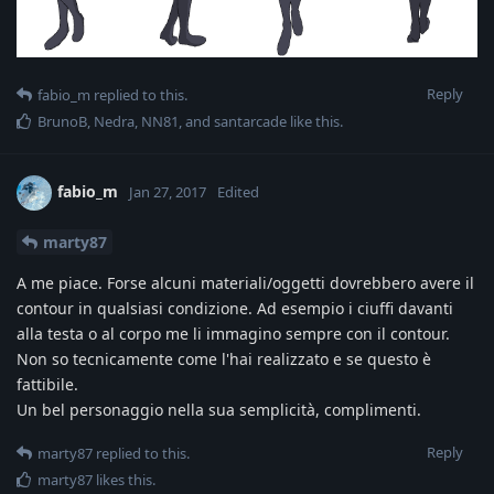
Reply
fabio_m
replied to this.
BrunoB
,
Nedra
,
NN81
, and
santarcade
like this
.
fabio_m
Jan 27, 2017
Edited
marty87
A me piace. Forse alcuni materiali/oggetti dovrebbero avere il
contour in qualsiasi condizione. Ad esempio i ciuffi davanti
alla testa o al corpo me li immagino sempre con il contour.
Non so tecnicamente come l'hai realizzato e se questo è
fattibile.
Un bel personaggio nella sua semplicità, complimenti.
Reply
marty87
replied to this.
marty87
likes this
.