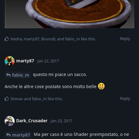
Reply
Nedra
,
marty87
,
BrunoB
, and
fabio_m
like this
.
marty87
Jan 22, 2017
questo mi piace un sacco.
fabio_m
Anche le altre cose postate sono molto belle
Reply
Drevar
and
fabio_m
like this
.
Dark_Crusader
Jan 23, 2017
Ma per caso è uno Shader preimpostato, o ne
marty87