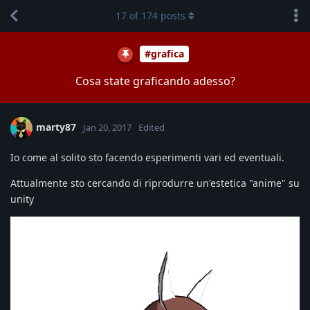
17
of
174
posts
#grafica
Cosa state graficando adesso?
marty87
Jan 20, 2017
Edited
Io come al solito sto facendo esperimenti vari ed eventuali.
Attualmente sto cercando di riprodurre un'estetica "anime" su
unity