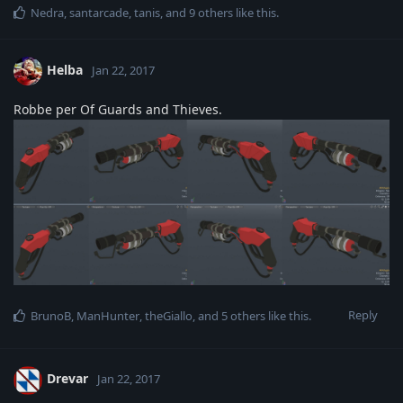
Nedra
,
santarcade
,
tanis
, and
9
others
like this
.
Helba
Jan 22, 2017
Robbe per Of Guards and Thieves.
Reply
BrunoB
,
ManHunter
,
theGiallo
, and
5
others
like this
.
Drevar
Jan 22, 2017