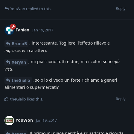
Reply
YouWon
replied to this.
Fahien
Jan 19, 2017
, interessante. Toglierei l'effetto rilievo e
BrunoB
ingrasserei
i caratteri.
, mi piacciono tutti e due, ma i colori sono
già
Xeryan
visti
.
, solo io ci vedo un forte richiamo a generi
theGiallo
alimentari o supermercati?
Reply
theGiallo
likes this
.
YouWon
Jan 19, 2017
Il primo mi piace perchè è squadrato e ricorda
Xeryan