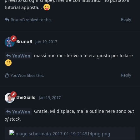
previsto su ogni shape), mentre con illustrator ho postato il
tutorial apposta...
Reply
BrunoB
replied to this.
BrunoB
Jan 19, 2017
massì non mi riferivo a te era giusto per lollare
YouWon
Reply
YouWon
likes this
.
theGiallo
Jan 19, 2017
Grazie. Mi dispiace, ma le outline nere sono
out
YouWon
of stock
.