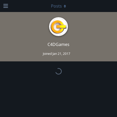
Posts
C4DGames
Joined
Jan 21, 2017