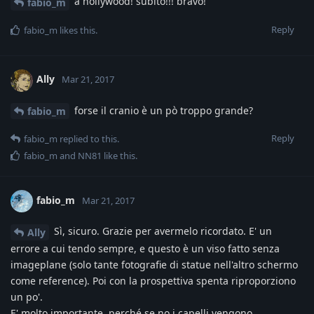
a hollywood! subito!!! bravo!
fabio_m
Reply
fabio_m
likes this
.
Ally
Mar 21, 2017
forse il cranio è un pò troppo grande?
fabio_m
Reply
fabio_m
replied to this.
fabio_m
and
NN81
like this
.
fabio_m
Mar 21, 2017
Sì, sicuro. Grazie per avermelo ricordato. E' un
Ally
errore a cui tendo sempre, e questo è un viso fatto senza
imageplane (solo tante fotografie di statue nell'altro schermo
come reference). Poi con la prospettiva spenta riproporziono
un po'.
E' molto importante, perché se no i capelli vengono