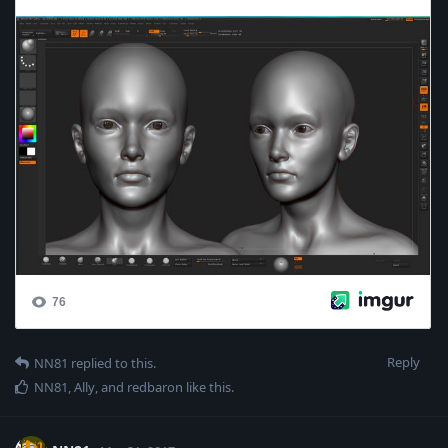
Reply
NN81
replied to this.
NN81
,
Ally
, and
redbaron
like this
.