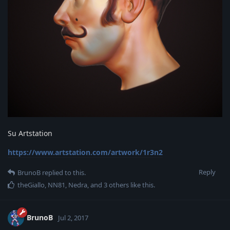
Su Artstation
https://www.artstation.com/artwork/1r3n2
Reply
BrunoB
replied to this.
theGiallo
,
NN81
,
Nedra
, and
3
others
like this
.
BrunoB
Jul 2, 2017