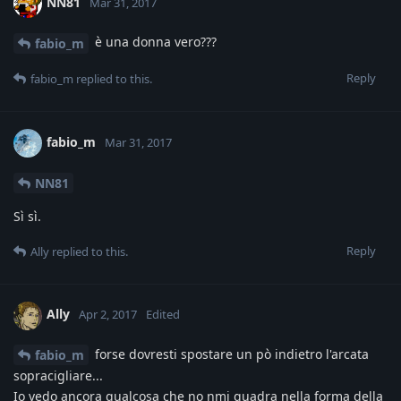
NN81
Mar 31, 2017
è una donna vero???
fabio_m
Reply
fabio_m
replied to this.
fabio_m
Mar 31, 2017
NN81
Sì sì.
Reply
Ally
replied to this.
Ally
Apr 2, 2017
Edited
forse dovresti spostare un pò indietro l'arcata
fabio_m
sopracigliare...
Io vedo ancora qualcosa che no nmi quadra nella forma della