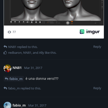
Reply
NN81
replied to this.
redbaron
,
NN81
, and
Ally
like this
.
NN81
Mar 31, 2017
è una donna vero???
fabio_m
Reply
fabio_m
replied to this.
fabio_m
Mar 31, 2017