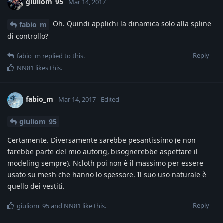
giuliom_95
Mar 14, 2017
Oh. Quindi applichi la dinamica solo alla spline
fabio_m
di controllo?
Reply
fabio_m
replied to this.
NN81
likes this
.
fabio_m
Mar 14, 2017
Edited
giuliom_95
Certamente. Diversamente sarebbe pesantissimo (e non
farebbe parte del mio autorig, bisognerebbe aspettare il
modeling sempre). Ncloth poi non è il massimo per essere
usato su mesh che hanno lo spessore. Il suo uso naturale è
quello dei vestiti.
Reply
giuliom_95
and
NN81
like this
.