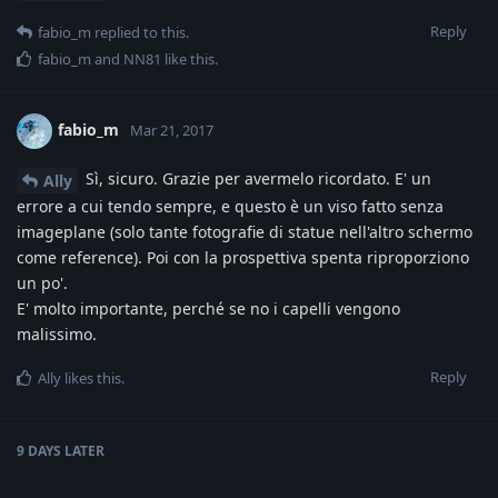
Reply
fabio_m
replied to this.
fabio_m
and
NN81
like this
.
fabio_m
Mar 21, 2017
Sì, sicuro. Grazie per avermelo ricordato. E' un
Ally
errore a cui tendo sempre, e questo è un viso fatto senza
imageplane (solo tante fotografie di statue nell'altro schermo
come reference). Poi con la prospettiva spenta riproporziono
un po'.
E' molto importante, perché se no i capelli vengono
malissimo.
Reply
Ally
likes this
.
9 DAYS
LATER