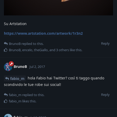
Su Artstation
https://www.artstation.com/artwork/1r3n2
Reply
BrunoB
replied to this.
BrunoB
,
encelo
,
theGiallo
, and
3
others
like this
.
BrunoB
Jul 2, 2017
hola Fabio hai Twitter? così ti taggo quando
fabio_m
scondivido le tue robe sui social!
Reply
fabio_m
replied to this.
fabio_m
likes this
.