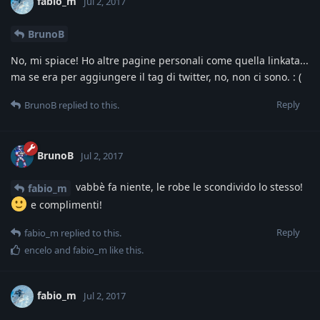
fabio_m
Jul 2, 2017
BrunoB
No, mi spiace! Ho altre pagine personali come quella linkata...
ma se era per aggiungere il tag di twitter, no, non ci sono. : (
Reply
BrunoB
replied to this.
BrunoB
Jul 2, 2017
vabbè fa niente, le robe le scondivido lo stesso!
fabio_m
e complimenti!
Reply
fabio_m
replied to this.
encelo
and
fabio_m
like this
.
fabio_m
Jul 2, 2017