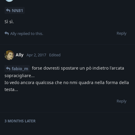
NN81
Sì sì.
Reply
Ally
replied to this.
Ally
Apr 2, 2017
Edited
forse dovresti spostare un pò indietro l'arcata
fabio_m
sopracigliare...
Io vedo ancora qualcosa che no nmi quadra nella forma della
testa...
Reply
3 MONTHS
LATER