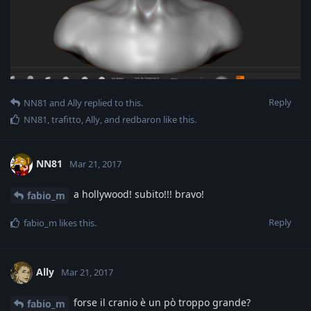
Reply
NN81
and
Ally
replied to this.
NN81
,
trafitto
,
Ally
, and
redbaron
like this
.
NN81
Mar 21, 2017
a hollywood! subito!!! bravo!
fabio_m
Reply
fabio_m
likes this
.
Ally
Mar 21, 2017
forse il cranio è un pò troppo grande?
fabio_m