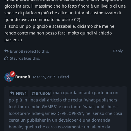
gioco intiero, il massimo che ho fatto finora è un livello di una
specie di platform (più che altro un tutorial customizzato di
quando avevo cominciato ad usare C2)
si sono un po' pignolo e scassaballe, diciamo che me ne
rendo conto ma non posso farci molto quindi vi chiedo
pazienza
Reply
BrunoB
replied to this.
Stavros
likes this
.
BrunoB
Mar 15, 2017
Edited
mah guarda intanto partendo un
NN81
@BrunoB
po' più in linea dall'articolo che recita "what-publishers-
look-for-in-indie-GAMES" e non tanto "what-publishers-
look-for-in-indie-games-DEVELOPERS", nel senso che cosa
cerca un publisher in un developer è una domanda
banale, quello che cerca èovviamente un talento da