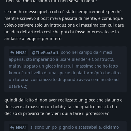
"beh 'sta roba la sanno tutti non serve a niente"
se non ho messo quella roba è stato semplicemente perché
mentre scrivevo il post m'era passata di mente, e comunque
volevo scrivere solo un'introduzione di massima con cui dare
un'idea dell'articolo così che poi chi fosse interessato se lo
andasse a leggere per intero
sono nel campo da 4 mesi
NN81
@TheFoxSoft
appena, sto imparando a usare Blender e Construct2,
mai sviluppato un gioco intiero, il massimo che ho fatto
finora è un livello di una specie di platform (più che altro
un tutorial customizzato di quando avevo cominciato ad
usare C2)
quindi dall'alto di non aver realizzato un gioco che sia uno e
di essere al massimo un hobbysta che quattro mesi fa ha
deciso di provarci te ne vieni qui a fare il professore?
si sono un po' pignolo e scassaballe, diciamo
NN81