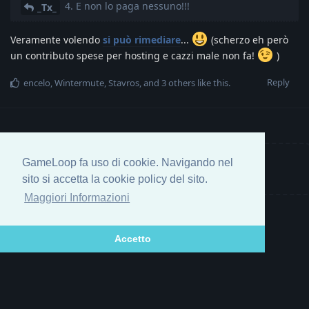
4. E non lo paga nessuno!!!
_Tx_
Veramente volendo
si può rimediare
...
(scherzo eh però
un contributo spese per hosting e cazzi male non fa!
)
Reply
encelo
,
Wintermute
,
Stavros
, and
3
others
like this
.
GameLoop fa uso di cookie. Navigando nel
Write a Reply...
sito si accetta la cookie policy del sito.
Maggiori Informazioni
Accetto