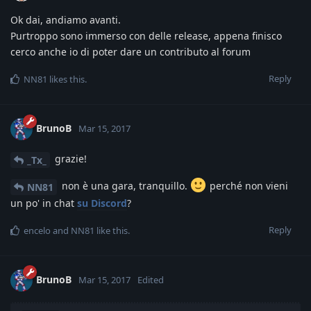
Ok dai, andiamo avanti.
Purtroppo sono immerso con delle release, appena finisco
cerco anche io di poter dare un contributo al forum
Reply
NN81
likes this
.
BrunoB
Mar 15, 2017
grazie!
_Tx_
non è una gara, tranquillo.
perché non vieni
NN81
un po' in chat
su Discord
?
Reply
encelo
and
NN81
like this
.
BrunoB
Mar 15, 2017
Edited