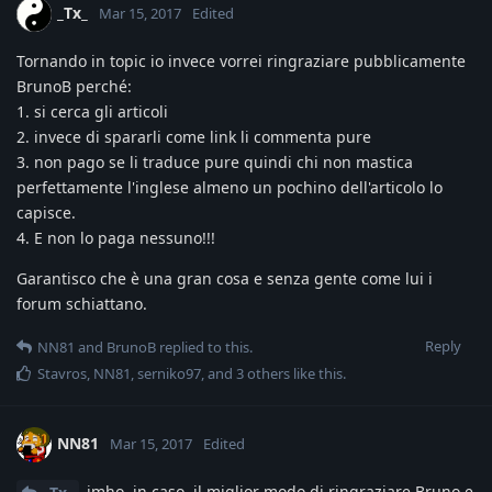
_Tx_
Mar 15, 2017
Edited
Tornando in topic io invece vorrei ringraziare pubblicamente
BrunoB perché:
1. si cerca gli articoli
2. invece di spararli come link li commenta pure
3. non pago se li traduce pure quindi chi non mastica
perfettamente l'inglese almeno un pochino dell'articolo lo
capisce.
4. E non lo paga nessuno!!!
Garantisco che è una gran cosa e senza gente come lui i
forum schiattano.
Reply
NN81
and
BrunoB
replied to this.
Stavros
,
NN81
,
serniko97
, and
3
others
like this
.
NN81
Mar 15, 2017
Edited
imho, in caso, il miglior modo di ringraziare Bruno e