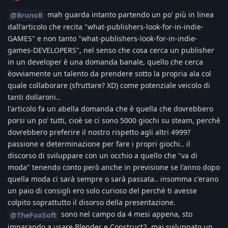
mah guarda intanto partendo un po' più in linea
@BrunoB
dall'articolo che recita "what-publishers-look-for-in-indie-
GAMES" e non tanto "what-publishers-look-for-in-indie-
games-DEVELOPERS", nel senso che cosa cerca un publisher
in un developer è una domanda banale, quello che cerca
èovviamente un talento da prendere sotto la propria ala col
quale collaborare (sfruttare? XD) come potenziale veicolo di
tanti dollaroni..
l'articolo fa un abella domanda che è quella che dovrebbero
porsi un po' tutti, cioè se ci sono 5000 giochi su steam, perchè
dovrebbero preferire il nostro rispetto agli altri 4999?
passione e determinazione per fare i propri giochi.. il
discorso di sviluppare con un occhio a quello che "va di
moda" tenendo conto però anche in previsione se l'anno dopo
quella moda ci sarà sempre o sarà passata.. insomma c'erano
un paio di consigli ero solo curioso del perchè ti avesse
colpito soprattutto il disorso della presentazione.
sono nel campo da 4 mesi appena, sto
@TheFoxSoft
imparando a usare Blender e Construct2, mai sviluppato un