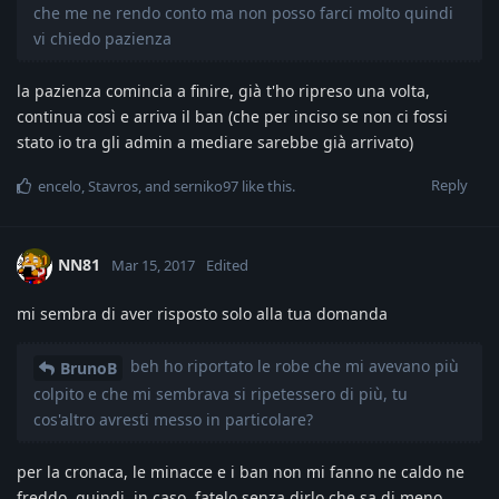
che me ne rendo conto ma non posso farci molto quindi
vi chiedo pazienza
la pazienza comincia a finire, già t'ho ripreso una volta,
continua così e arriva il ban (che per inciso se non ci fossi
stato io tra gli admin a mediare sarebbe già arrivato)
Reply
encelo
,
Stavros
, and
serniko97
like this
.
NN81
Mar 15, 2017
Edited
mi sembra di aver risposto solo alla tua domanda
beh ho riportato le robe che mi avevano più
BrunoB
colpito e che mi sembrava si ripetessero di più, tu
cos'altro avresti messo in particolare?
per la cronaca, le minacce e i ban non mi fanno ne caldo ne
freddo, quindi, in caso, fatelo senza dirlo che sa di meno