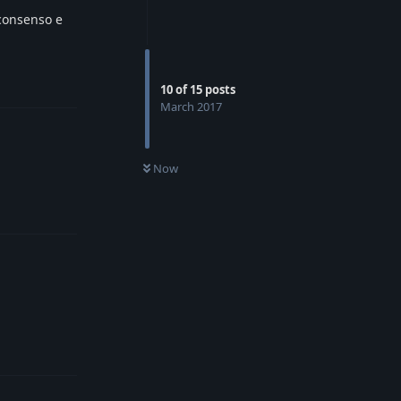
 consenso e
Reply
10
of
15
posts
March 2017
Now
Reply
Reply