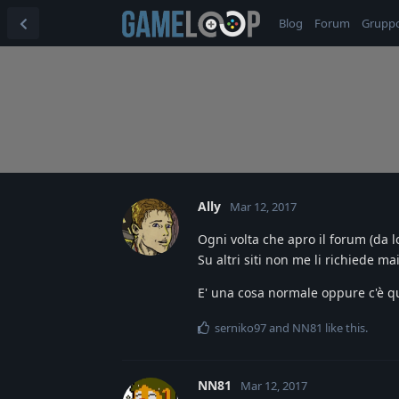
Blog
Forum
Grupp
Ally
Mar 12, 2017
Ogni volta che apro il forum (da 
Su altri siti non me li richiede mai
E' una cosa normale oppure c'è qu
serniko97
and
NN81
like this
.
NN81
Mar 12, 2017