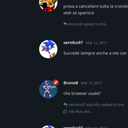
prova a cancellare tutta la cron
vedi se sparisce
BrunoB
replied to this.
serniko97
Mar 12, 2017
Succede sempre anche a me con 
BrunoB
Mar 12, 2017
che browser usate?
serniko97
and
Ally
replied to this.
Ally
likes this
.
serniko97
Mar 12, 2017