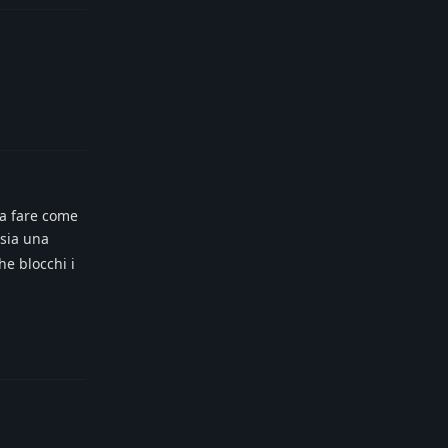
Reply
 a fare come
 sia una
he blocchi i
Reply