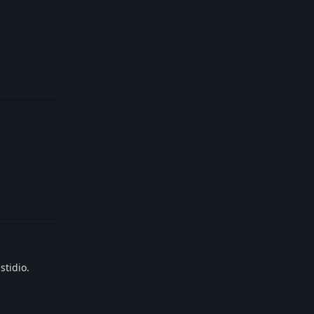
Reply
Reply
stidio.
Reply