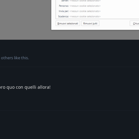
others
like this
.
pro quo con quelli allora!