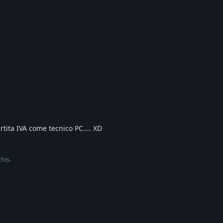
tita IVA come tecnico PC.... XD
this
.