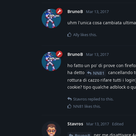
BrunoB
Mar 13, 2017
uhm l'unica cosa cambiata ultim
Ally
likes this
.
BrunoB
Mar 13, 2017
ho fatto un po' di prove con firef
ha detto
cancellando tu
NN81
rottura di cazzo rifare tutti i lo
cookie? tipo qualche adblock o qu
Stavros
replied to this.
NN81
likes this
.
Stavros
Mar 13, 2017
Edited
per me disattivare A
BrunoB