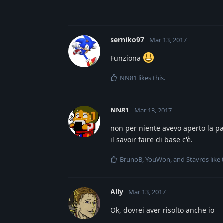
serniko97
Mar 13, 2017
Funziona
NN81
likes this
.
NN81
Mar 13, 2017
non per niente avevo aperto la par
il savoir faire di base c'è.
BrunoB
,
YouWon
, and
Stavros
like 
Ally
Mar 13, 2017
Ok, dovrei aver risolto anche io