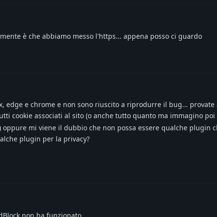
amente è che abbiamo messo l'https... appena posso ci guardo
ox, edge e chrome e non sono riuscito a riprodurre il bug... provate
tti cookie associati al sito (o anche tutto quanto ma immagino poi
gin) oppure mi viene il dubbio che non possa essere qualche plugin c
alche plugin per la privacy?
dBlock non ha funzionato.