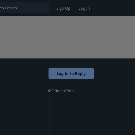
Sign Up
Log In
Log In to Reply
Original Post
Reply