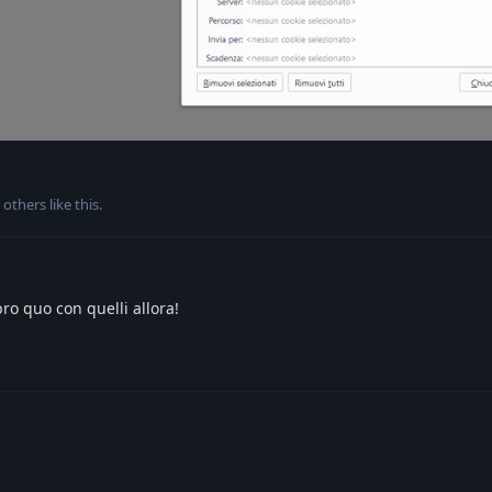
others
like this
.
pro quo con quelli allora!