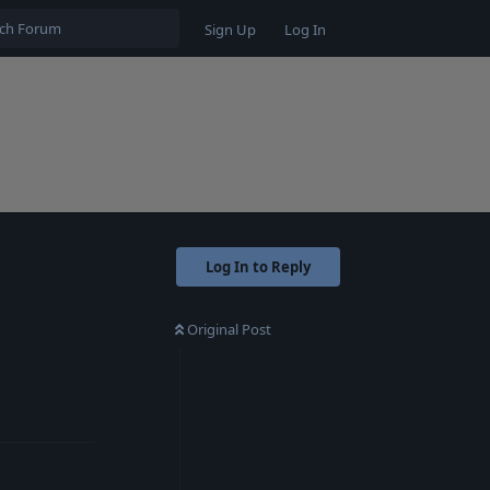
Sign Up
Log In
Log In to Reply
Original Post
Reply