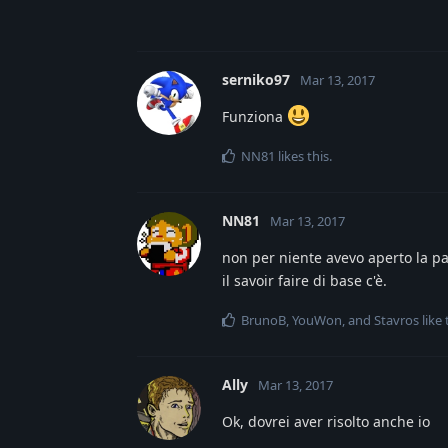
serniko97
Mar 13, 2017
Funziona
NN81
likes this
.
NN81
Mar 13, 2017
non per niente avevo aperto la par
il savoir faire di base c'è.
BrunoB
,
YouWon
, and
Stavros
like 
Ally
Mar 13, 2017
Ok, dovrei aver risolto anche io