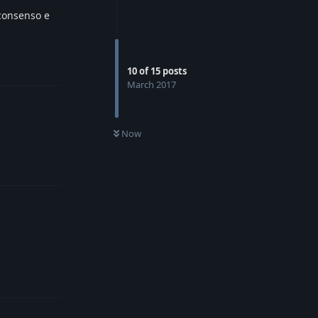
 consenso e
Reply
10
of
15
posts
March 2017
Now
Reply
Reply