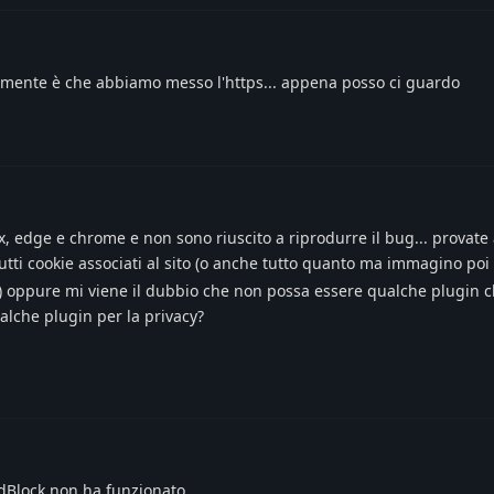
amente è che abbiamo messo l'https... appena posso ci guardo
ox, edge e chrome e non sono riuscito a riprodurre il bug... provate
tti cookie associati al sito (o anche tutto quanto ma immagino poi
gin) oppure mi viene il dubbio che non possa essere qualche plugin c
alche plugin per la privacy?
dBlock non ha funzionato.