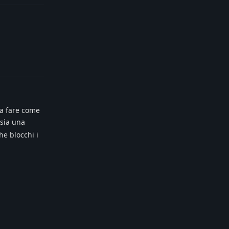
Reply
 a fare come
 sia una
he blocchi i
Reply