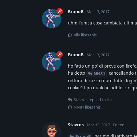
BrunoB
Mar 13, 2017
uhm l'unica cosa cambiata ultim
Ally
likes this
.
BrunoB
Mar 13, 2017
ho fatto un po' di prove con firef
ha detto
cancellando tu
NN81
rottura di cazzo rifare tutti i lo
cookie? tipo qualche adblock o qu
Stavros
replied to this.
NN81
likes this
.
Stavros
Mar 13, 2017
Edited
per me disattivare A
BrunoB