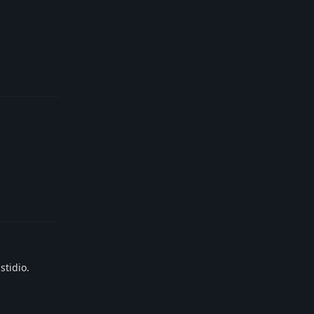
Reply
Reply
stidio.
Reply