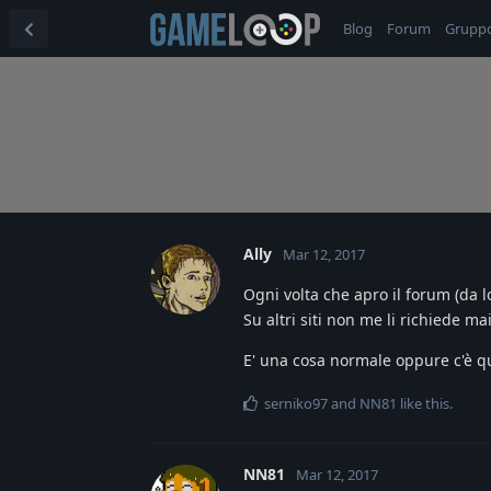
Blog
Forum
Grupp
Ally
Mar 12, 2017
Ogni volta che apro il forum (da 
Su altri siti non me li richiede mai
E' una cosa normale oppure c'è qu
serniko97
and
NN81
like this
.
NN81
Mar 12, 2017