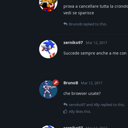
prova a cancellare tutta la cron
vedi se sparisce
BrunoB
replied to this.
serniko97
Mar 12, 2017
Succede sempre anche a me con 
BrunoB
Mar 12, 2017
che browser usate?
serniko97
and
Ally
replied to this.
Ally
likes this
.
serniko97
Mar 12, 2017