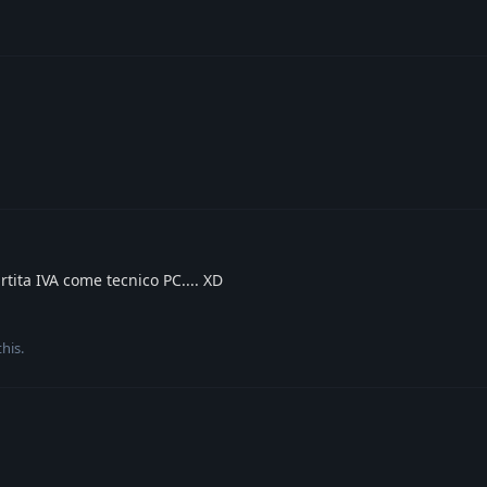
tita IVA come tecnico PC.... XD
this
.