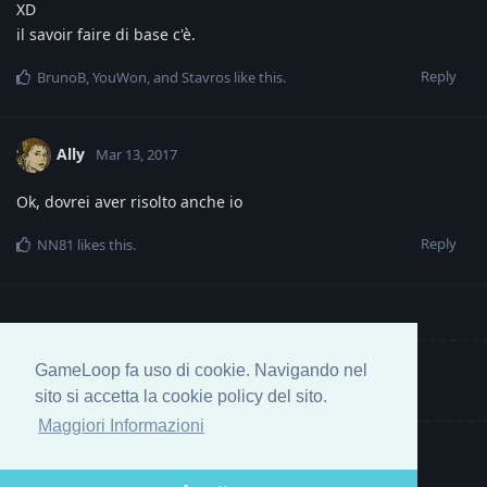
XD
il savoir faire di base c'è.
Reply
BrunoB
,
YouWon
, and
Stavros
like this
.
Ally
Mar 13, 2017
Ok, dovrei aver risolto anche io
Reply
NN81
likes this
.
GameLoop fa uso di cookie. Navigando nel
Write a Reply...
sito si accetta la cookie policy del sito.
Maggiori Informazioni