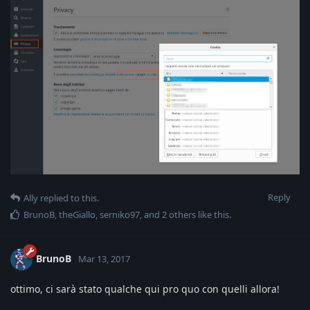
Reply
Ally
replied to this.
BrunoB
,
theGiallo
,
serniko97
, and
2
others
like this
.
BrunoB
Mar 13, 2017
ottimo, ci sarà stato qualche qui pro quo con quelli allora!