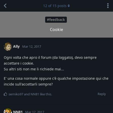
12
of
15
posts
#feedback
Cookie
Ally
Mar 12, 2017
Ogni volta che apro il forum (da loggato), devo sempre
accettare i cookie.
Su altri siti non me li richiede mai...
E' una cosa normale oppure c'è qualche impostazione qui che
incide sull'accettarli sempre?
Reply
serniko97
and
NN81
like this
.
NN81
Mar 12, 2017