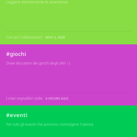
Leggere attentamente le avvertenze
Cercasi Collaboratori
NOV 3, 2025
#giochi
Dove discutere dei giochi degli altri :-)
I miei segnalibri indie
6 HOURS AGO
#eventi
Per tutti gli eventi che possono coinvolgere l'utenza