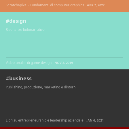
Scratchapixel - Fondamenti di computer graphics
APR 7, 2022
#design
Risonanze ludonarrative
Video-analisi di game design
NOV 3, 2019
#business
Publishing, produzione, marketing e dintorni
Libri su entrepreneurship e leadership aziendale
JAN 6, 2021