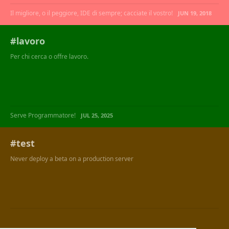
Il migliore, o il peggiore, IDE di sempre; cacciate il vostro!
JUN 19, 2018
#lavoro
Per chi cerca o offre lavoro.
Serve Programmatore!
JUL 25, 2025
#test
Never deploy a beta on a production server