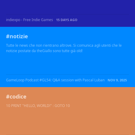
indiexpo - Free Indie Games
15 DAYS AGO
#notizie
Tutte le news che non rientrano altrove. Si comunica agli utenti che le
notizie postate da theGiallo sono tutte già old!
GameLoop Podcast #GL54: Q&A session with Pascal Luban
NOV 9, 2025
#codice
10 PRINT "HELLO, WORLD!" : GOTO 10