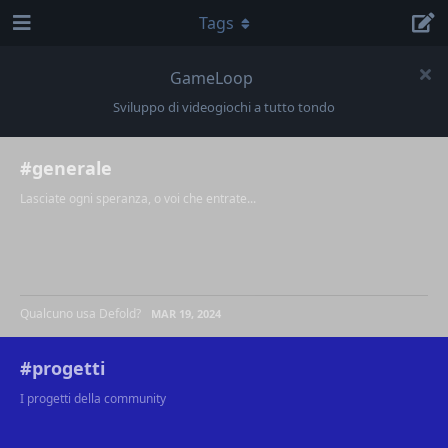
Tags
GameLoop
Sviluppo di videogiochi a tutto tondo
#generale
Lasciate ogni speranza, o voi che entrate...
Qualcuno usa Defold?
MAR 19, 2024
#progetti
I progetti della community