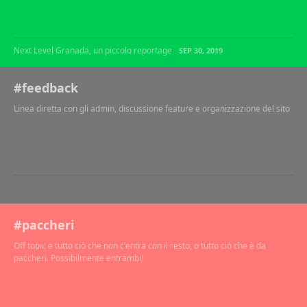
Next Level Granada, un piccolo reportage
SEP 30, 2019
#feedback
Linea diretta con gli admin, discussione feature e organizzazione del sito
#paccheri
Off topic e tutto ciò che non c'entra con il resto, o tutto ciò che è da
paccheri. Possibilmente entrambi!