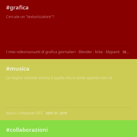
#grafica
Cercate un "texturizzatore"?
I miei videoriassunti di grafica giornalieri - Blender - krita - Mypaint
SEP 22, 2021
#musica
La miglior colonna sonora è quella che si sente quando non c'è
Music Composer OST
MAY 31, 2019
#collaborazioni