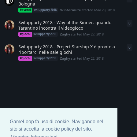
Bologna
Wintermute
started
May 28, 2018
#eventi
svilupparty 2018
Svilupparty 2018 - Way of the Sinner: quando
0
0
re
Tarantino incontra il videogioco
Zughy
started
May 27, 2018
#giochi
svilupparty 2018
Svilupparty 2018 - Project Starship X è pronto a
0
0
re
riportarci nelle sale giochi
Zughy
started
May 22, 2018
#giochi
svilupparty 2018
GameLoop fa uso di cookie. Navigando nel
sito si accetta la cookie policy del sito.