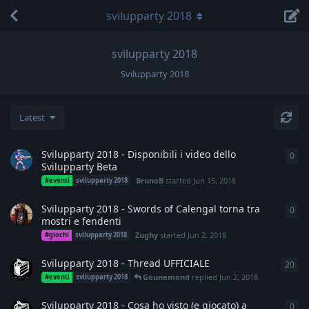
svilupparty 2018
svilupparty 2018
Svilupparty 2018
Latest
Svilupparty 2018 - Disponibili i video dello
0
0
re
Svilupparty Beta
BrunoB
started
Jun 15, 2018
#eventi
svilupparty 2018
Svilupparty 2018 - Swords of Calengal torna tra
0
0
re
mostri e fendenti
Zughy
started
Jun 2, 2018
#giochi
svilupparty 2018
Svilupparty 2018 - Thread UFFICIALE
20
20
r
Gounemond
replied
Jun 2, 2018
#eventi
svilupparty 2018
Svilupparty 2018 - Cosa ho visto (e giocato) a
0
0
re