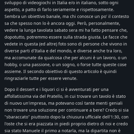
sviluppo di videogiochi in Italia e/o in italiano, sotto ogni
aspetto, a patto di farlo seriamente e rispettosamente.
Sembra un obiettivo banale, ma chi conosce un po' il contesto
sa che spesso non lo è ancora oggi. Però, personalmente,
vedere la lunga tavolata sabato sera mi ha fatto pensare che,
dopotutto, potremmo essere sulla strada giusta. Le facce che
vedete in questa (ed altre) foto sono di persone che vivono in
diverse parti d'Italia e del mondo, e diverse anche tra loro,
ma accomunate da qualcosa che per alcuni è un lavoro, o un
hobby, o una passione, o un sogno, o forse tutte queste cose
assieme. Il secondo obiettivo di questo articolo è quindi
ringraziarle tutte per essere venute.
Dopo il dessert e i liquori ci si è avventurati per una
affollatissima via del Pratello, in cui trovare un tavolo è stato
di nuovo un'impresa, ma potevano così tante menti geniali
non trovare una soluzione per continuare a bere? Credo si sia
"sbaraccato" piuttosto dopo la chiusura ufficiale dell'1:30, con
l'oste che si era piazzata in piedi proprio dietro di noi e credo
sia stato Manuele il primo a notarla, ma la dipartita non è