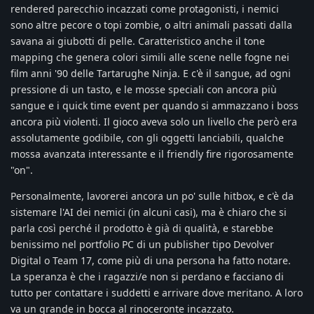
rendered parecchio incazzati come protagonisti, i nemici
sono altre pecore o topi zombie, o altri animali passati dalla
savana ai giubotti di pelle. Caratteristico anche il tone
mapping che genera colori simili alle scene nelle fogne nei
film anni '90 delle Tartarughe Ninja. E c'è il sangue, ad ogni
pressione di un tasto, e le mosse speciali con ancora più
sangue e i quick time event per quando si ammazzano i boss
ancora più violenti. Il gioco aveva solo un livello che però era
assolutamente godibile, con gli oggetti lanciabili, qualche
mossa avanzata interessante e il friendly fire rigorosamente
"on".
Personalmente, lavorerei ancora un po' sulle hitbox, e c'è da
sistemare l'AI dei nemici (in alcuni casi), ma è chiaro che si
parla così perché il prodotto è già di qualità, e starebbe
benissimo nel portfolio PC di un publisher tipo Devolver
Digital o Team 17, come più di una persona ha fatto notare.
La speranza è che i ragazzi/e non si perdano e facciano di
tutto per contattare i suddetti e arrivare dove meritano. A loro
va un grande in bocca al rinoceronte incazzato.