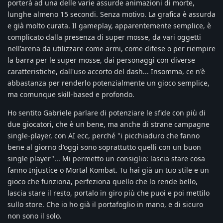
porterà ad una delle varie assurde animazioni di morte,
lunghe almeno 15 secondi. Senza motivo. La grafica è assurda
e già molto curata. Il gameplay, apparentemente semplice, è
complicato dalla presenza di super mosse, da vari oggetti
nell'arena da utilizzare come armi, come difese o per riempire
la barra per le super mosse, dai personaggi con diverse
caratteristiche, dall'uso accorto del dash... Insomma, ce n'è
abbastanza per renderlo potenzialmente un gioco semplice,
ma comunque skill-based e profondo.
Ho sentito Gabriele parlare di potenziare le sfide con più di
due giocatori, che è un bene, ma anche di strane campagne
single-player, con AI ecc, perché "i picchiaduro che fanno
bene al giorno d'oggi sono soprattutto quelli con un buon
single player"... Mi permetto un consiglio: lascia stare cosa
fanno Injustice o Mortal Kombat. Tu hai già un tuo stile e un
gioco che funziona, perfeziona quello che lo rende bello,
lascia stare il resto, portalo in giro più che puoi e poi mettilo
sullo store. Che io ho già il portafoglio in mano, e di sicuro
non sono il solo.