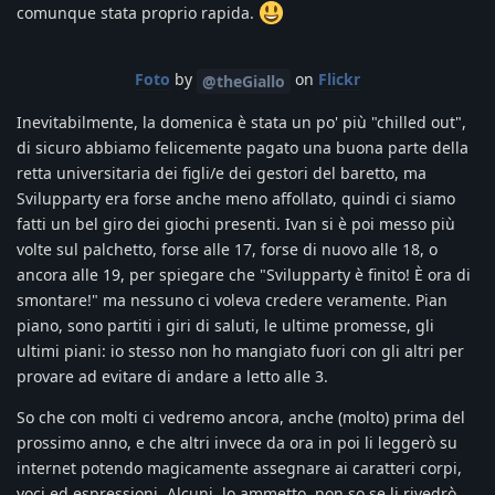
comunque stata proprio rapida.
Foto
by
on
Flickr
@theGiallo
Inevitabilmente, la domenica è stata un po' più "chilled out",
di sicuro abbiamo felicemente pagato una buona parte della
retta universitaria dei figli/e dei gestori del baretto, ma
Svilupparty era forse anche meno affollato, quindi ci siamo
fatti un bel giro dei giochi presenti. Ivan si è poi messo più
volte sul palchetto, forse alle 17, forse di nuovo alle 18, o
ancora alle 19, per spiegare che "Svilupparty è finito! È ora di
smontare!" ma nessuno ci voleva credere veramente. Pian
piano, sono partiti i giri di saluti, le ultime promesse, gli
ultimi piani: io stesso non ho mangiato fuori con gli altri per
provare ad evitare di andare a letto alle 3.
So che con molti ci vedremo ancora, anche (molto) prima del
prossimo anno, e che altri invece da ora in poi li leggerò su
internet potendo magicamente assegnare ai caratteri corpi,
voci ed espressioni. Alcuni, lo ammetto, non so se li rivedrò