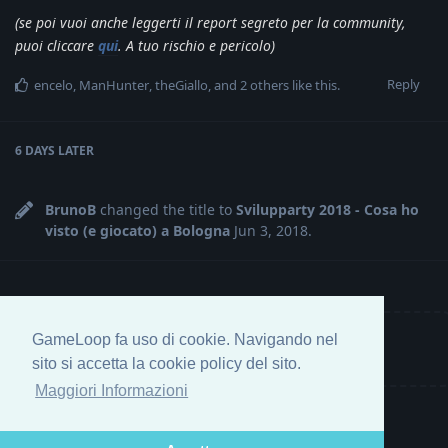
(se poi vuoi anche leggerti il report segreto per la community,
puoi cliccare
qui
. A tuo rischio e pericolo)
Reply
encelo
,
ManHunter
,
theGiallo
, and
2
others
like this
.
6 DAYS
LATER
BrunoB
changed the title to
Svilupparty 2018 - Cosa ho
visto (e giocato) a Bologna
Jun 3, 2018
.
GameLoop fa uso di cookie. Navigando nel
Write a Reply...
sito si accetta la cookie policy del sito.
Maggiori Informazioni