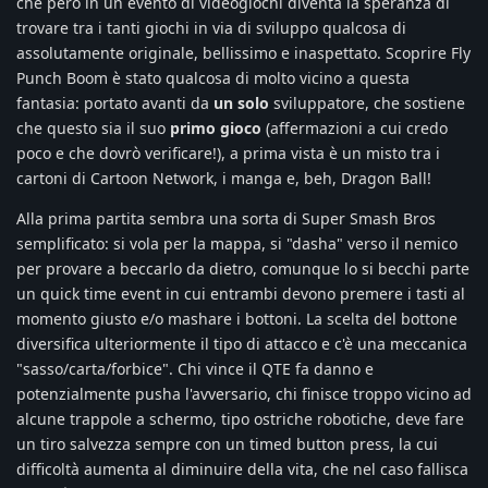
che però in un evento di videogiochi diventa la speranza di
trovare tra i tanti giochi in via di sviluppo qualcosa di
assolutamente originale, bellissimo e inaspettato. Scoprire Fly
Punch Boom è stato qualcosa di molto vicino a questa
fantasia: portato avanti da
un solo
sviluppatore, che sostiene
che questo sia il suo
primo gioco
(affermazioni a cui credo
poco e che dovrò verificare!), a prima vista è un misto tra i
cartoni di Cartoon Network, i manga e, beh, Dragon Ball!
Alla prima partita sembra una sorta di Super Smash Bros
semplificato: si vola per la mappa, si "dasha" verso il nemico
per provare a beccarlo da dietro, comunque lo si becchi parte
un quick time event in cui entrambi devono premere i tasti al
momento giusto e/o mashare i bottoni. La scelta del bottone
diversifica ulteriormente il tipo di attacco e c'è una meccanica
"sasso/carta/forbice". Chi vince il QTE fa danno e
potenzialmente pusha l'avversario, chi finisce troppo vicino ad
alcune trappole a schermo, tipo ostriche robotiche, deve fare
un tiro salvezza sempre con un timed button press, la cui
difficoltà aumenta al diminuire della vita, che nel caso fallisca