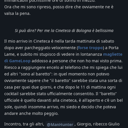
immancabili pochissime ore di sonno in mezzo.
Ora che mi sono ripreso, posso dire che ovviamente ne è
valsa la pena.
Si può dire? Per me la Cineteca di Bologna è bellissima
Il mio arrivo in Cineteca è nella tarda mattinata di sabato
dopo aver parcheggiato velocemente (
forse troppo
) a Porta
Lame, e subito mi stupisco di vedere in lontananza
magliette
di GameLoop
addosso a persone che non ho mai visto prima.
Riesco a raggiungere encelo al telefono che mi spiega che lui
ed altri "sono al baretto": in quel momento non potevo
ovviamente sapere che "il baretto" sarebbe stata una sorta di
casa per quei due giorni, e che dopo le 11 di mattina ogni
cocktail sarebbe stato ufficialmente consentito. Il "baretto"
ufficiale è quello davanti alla cineteca, è all'aperto e c'è un bel
sole, quindi insomma arrivo, mi siedo e decido che poteva
andare anche molto peggio.
Incontro, tra gli altri,
, Giorgio, ribecco Giulio
@ManHunter