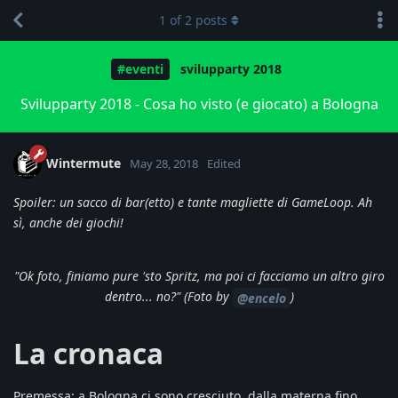
1
of
2
posts
#eventi
svilupparty 2018
Svilupparty 2018 - Cosa ho visto (e giocato) a Bologna
Wintermute
May 28, 2018
Edited
Spoiler: un sacco di bar(etto) e tante magliette di GameLoop. Ah
sì, anche dei giochi!
"Ok foto, finiamo pure 'sto Spritz, ma poi ci facciamo un altro giro
dentro... no?" (Foto by
)
@encelo
La cronaca
Premessa: a Bologna ci sono cresciuto, dalla materna fino