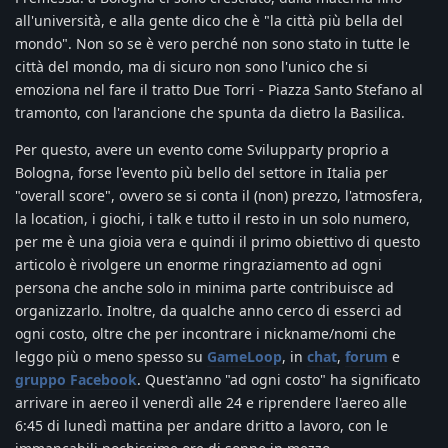
all'università, e alla gente dico che è "la città più bella del
mondo". Non so se è vero perché non sono stato in tutte le
città del mondo, ma di sicuro non sono l'unico che si
emoziona nel fare il tratto Due Torri - Piazza Santo Stefano al
tramonto, con l'arancione che spunta da dietro la Basilica.
Per questo, avere un evento come Svilupparty proprio a
Bologna, forse l'evento più bello del settore in Italia per
"overall score", ovvero se si conta il (non) prezzo, l'atmosfera,
la location, i giochi, i talk e tutto il resto in un solo numero,
per me è una gioia vera e quindi il primo obiettivo di questo
articolo è rivolgere un enorme ringraziamento ad ogni
persona che anche solo in minima parte contribuisce ad
organizzarlo. Inoltre, da qualche anno cerco di esserci ad
ogni costo, oltre che per incontrare i nickname/nomi che
leggo più o meno spesso su
GameLoop
, in
chat
,
forum
e
gruppo Facebook
. Quest'anno "ad ogni costo" ha significato
arrivare in aereo il venerdì alle 24 e riprendere l'aereo alle
6:45 di lunedì mattina per andare dritto a lavoro, con le