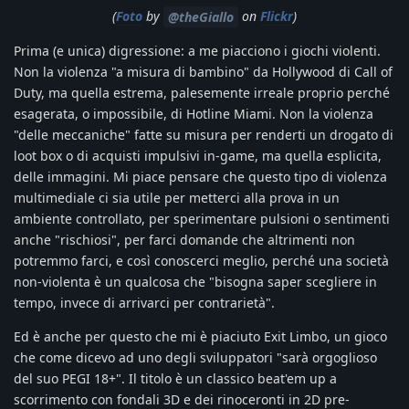
(
Foto
by
on
Flickr
)
@theGiallo
Prima (e unica) digressione: a me piacciono i giochi violenti.
Non la violenza "a misura di bambino" da Hollywood di Call of
Duty, ma quella estrema, palesemente irreale proprio perché
esagerata, o impossibile, di Hotline Miami. Non la violenza
"delle meccaniche" fatte su misura per renderti un drogato di
loot box o di acquisti impulsivi in-game, ma quella esplicita,
delle immagini. Mi piace pensare che questo tipo di violenza
multimediale ci sia utile per metterci alla prova in un
ambiente controllato, per sperimentare pulsioni o sentimenti
anche "rischiosi", per farci domande che altrimenti non
potremmo farci, e così conoscerci meglio, perché una società
non-violenta è un qualcosa che "bisogna saper scegliere in
tempo, invece di arrivarci per contrarietà".
Ed è anche per questo che mi è piaciuto Exit Limbo, un gioco
che come dicevo ad uno degli sviluppatori "sarà orgoglioso
del suo PEGI 18+". Il titolo è un classico beat'em up a
scorrimento con fondali 3D e dei rinoceronti in 2D pre-