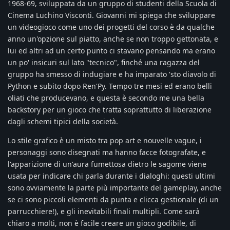
1968-69, sviluppata da un gruppo di studenti della Scuola di
Cinema Luchino Visconti. Giovanni mi spiega che sviluppare
un videogioco come uno dei progetti del corso è da qualche
anno un'opzione sul piatto, anche se non troppo gettonata, e
lui ed altri ad un certo punto ci stavano pensando ma erano
un po' insicuri sul lato "tecnico", finché una ragazza del
gruppo ha smesso di indugiare e ha imparato 'sto diavolo di
Python e subito dopo Ren'Py. Tempo tre mesi ed erano belli
oliati che producevano, e questa è secondo me una bella
backstory per un gioco che tratta soprattutto di liberazione
dagli schemi tipici della società.
Lo stile grafico è un misto tra pop art e nouvelle vague, i
personaggi sono disegnati ma hanno facce fotografate, e
l'apparizione di un'aura fumettosa dietro le sagome viene
usata per indicare chi parla durante i dialoghi: questi ultimi
sono ovviamente la parte più importante del gameplay, anche
se ci sono piccoli elementi da punta e clicca gestionale (di un
parrucchiere!), e gli inevitabili finali multipli. Come sarà
chiaro a molti, non è facile creare un gioco godibile, di