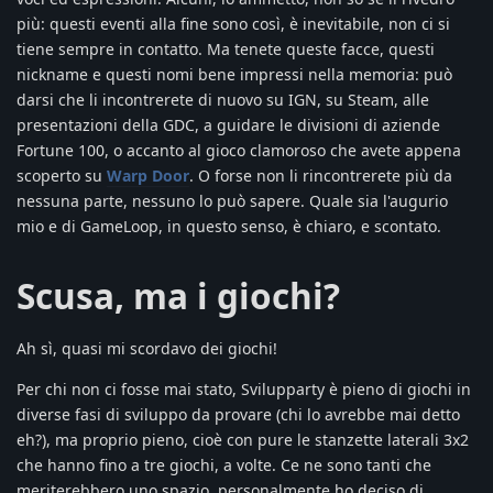
più: questi eventi alla fine sono così, è inevitabile, non ci si
tiene sempre in contatto. Ma tenete queste facce, questi
nickname e questi nomi bene impressi nella memoria: può
darsi che li incontrerete di nuovo su IGN, su Steam, alle
presentazioni della GDC, a guidare le divisioni di aziende
Fortune 100, o accanto al gioco clamoroso che avete appena
scoperto su
Warp Door
. O forse non li rincontrerete più da
nessuna parte, nessuno lo può sapere. Quale sia l'augurio
mio e di GameLoop, in questo senso, è chiaro, e scontato.
Scusa, ma i giochi?
Ah sì, quasi mi scordavo dei giochi!
Per chi non ci fosse mai stato, Svilupparty è pieno di giochi in
diverse fasi di sviluppo da provare (chi lo avrebbe mai detto
eh?), ma proprio pieno, cioè con pure le stanzette laterali 3x2
che hanno fino a tre giochi, a volte. Ce ne sono tanti che
meriterebbero uno spazio, personalmente ho deciso di