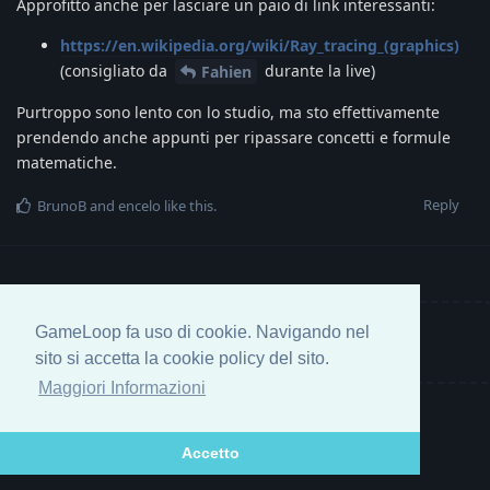
Approfitto anche per lasciare un paio di link interessanti:
https://en.wikipedia.org/wiki/Ray_tracing_(graphics)
(consigliato da
durante la live)
Fahien
Purtroppo sono lento con lo studio, ma sto effettivamente
prendendo anche appunti per ripassare concetti e formule
matematiche.
Reply
BrunoB
and
encelo
like this
.
GameLoop fa uso di cookie. Navigando nel
Write a Reply...
sito si accetta la cookie policy del sito.
Maggiori Informazioni
Accetto