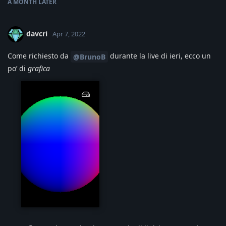
A MONTH
LATER
davcri
Apr 7, 2022
Come richiesto da
durante la live di ieri, ecco un
@BrunoB
po’ di
grafica
image.png