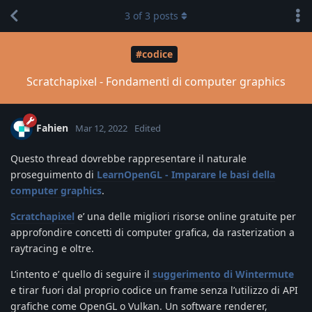
3
of
3
posts
#codice
Scratchapixel - Fondamenti di computer graphics
Fahien
Mar 12, 2022
Edited
Questo thread dovrebbe rappresentare il naturale
proseguimento di
LearnOpenGL - Imparare le basi della
computer graphics
.
Scratchapixel
e’ una delle migliori risorse online gratuite per
approfondire concetti di computer grafica, da rasterization a
raytracing e oltre.
L’intento e’ quello di seguire il
suggerimento di Wintermute
e tirar fuori dal proprio codice un frame senza l’utilizzo di API
grafiche come OpenGL o Vulkan. Un software renderer,