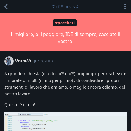
7
of
8
posts
#paccheri
Il migliore, o il peggiore, IDE di sempre; cacciate il
vostro!
Vrum89
Jun 8, 2018
A grande richiesta (ma di chi?! chi?!) propongo, per risollevare
il morale di molti (il mio per primo) , di condividire i propri
strumenti di lavoro che amiamo, o meglio ancora odiamo, del
nostro lavoro.
Questo è il mio!