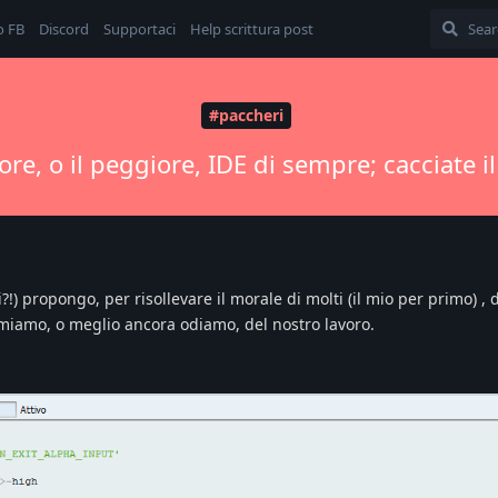
o FB
Discord
Supportaci
Help scrittura post
#paccheri
iore, o il peggiore, IDE di sempre; cacciate il
?!) propongo, per risollevare il morale di molti (il mio per primo) , 
amiamo, o meglio ancora odiamo, del nostro lavoro.