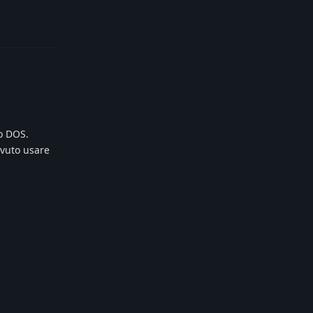
Reply
o DOS.
ovuto usare