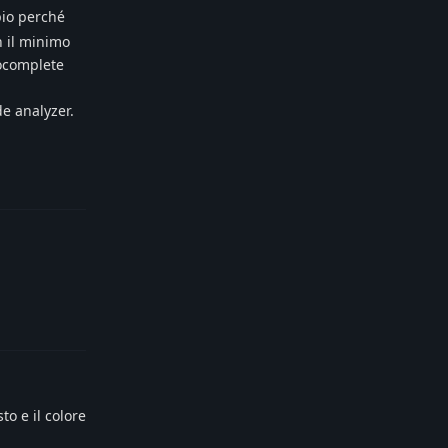
pio perché
n il minimo
tocomplete
de analyzer.
Reply
Reply
to e il colore