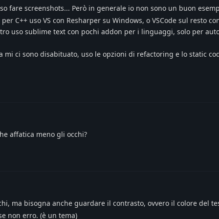
so fare screenshots... Però in generale io non sono un buon esem
": per C++ uso VS con Resharper su Windows, o VSCode sul resto co
ltro uso sublime text con pochi addon per i linguaggi, solo per au
mi ci sono disabituato, uso le opzioni di refactoring e lo static co
he affatica meno gli occhi?
hi, ma bisogna anche guardare il contrasto, ovvero il colore del tes
se non erro. (è un tema)