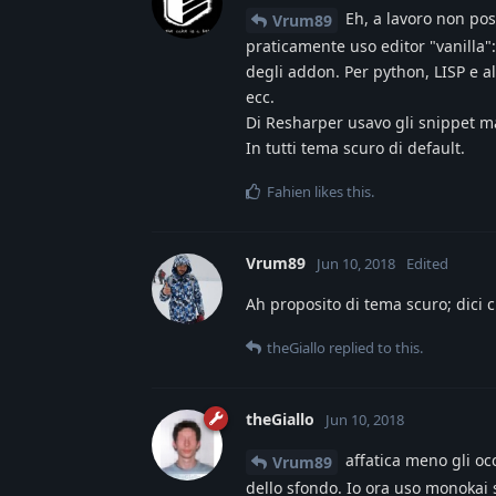
Eh, a lavoro non pos
Vrum89
praticamente uso editor "vanilla
degli addon. Per python, LISP e a
ecc.
Di Resharper usavo gli snippet ma 
In tutti tema scuro di default.
Fahien
likes this
.
Vrum89
Jun 10, 2018
Edited
Ah proposito di tema scuro; dici c
theGiallo
replied to this.
theGiallo
Jun 10, 2018
affatica meno gli occ
Vrum89
dello sfondo. Io ora uso monokai 