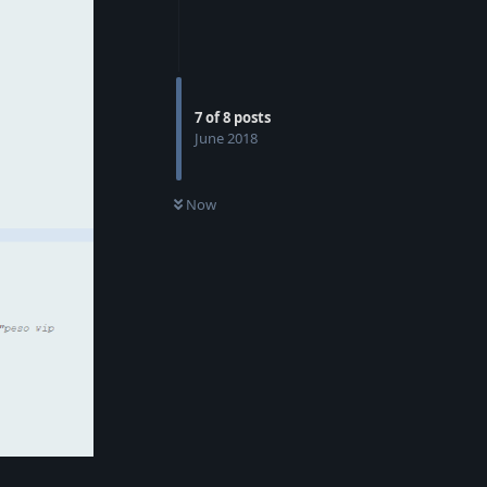
7
of
8
posts
June 2018
Now