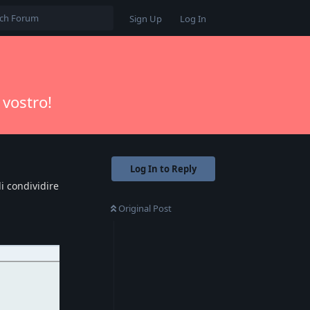
Sign Up
Log In
 vostro!
Log In to Reply
di condividire
Original Post