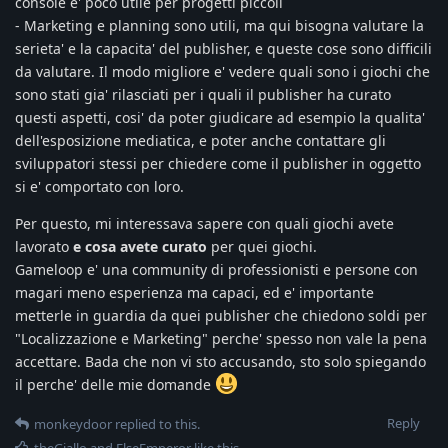
console e' poco utile per progetti piccoli
- Marketing e planning sono utili, ma qui bisogna valutare la
serieta' e la capacita' del publisher, e queste cose sono difficili
da valutare. Il modo migliore e' vedere quali sono i giochi che
sono stati gia' rilasciati per i quali il publisher ha curato
questi aspetti, cosi' da poter giudicare ad esempio la qualita'
dell'esposizione mediatica, e poter anche contattare gli
sviluppatori stessi per chiedere come il publisher in oggetto
si e' comportato con loro.
Per questo, mi interessava sapere con quali giochi avete
lavorato
e cosa avete curato
per quei giochi.
Gameloop e' una community di professionisti e persone con
magari meno esperienza ma capaci, ed e' importante
metterle in guardia da quei publisher che chiedono soldi per
"Localizzazione e Marketing" perche' spesso non vale la pena
accettare. Bada che non vi sto accusando, sto solo spiegando
il perche' delle mie domande
Reply
monkeydoor
replied to this.
theGiallo
and
ElseEmperor
like this
.