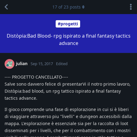
17
of
23
posts
#progetti
Distòpia:Bad Blood- rpg ispirato a final fantasy tactics
advance
julian
Sep 15, 2017
Edited
---- PROGETTO CANCELLATO----
Salve sono davvero felice di presentarVi il notro primo lavoro,
Distòpia:bad blood, un rpg tattico ispirato a final fantasy
tactics advance.
Il gioco comprende una fase di esplorazione in cui si è liberi
di viaggiare attraverso piu "livelli" e dungeon accessibili dalla
mappa. L'esplorazione è essenziale sia per la raccolta di loot
disseminati per i livelli, che per il combattimento con i mostri