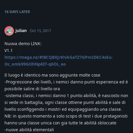
16 DAYS
LATER
julian
Oct 15, 2017
Nuova demo LINK:
V1.1
https://mega.nz/#!BCQBXJrK!vkGaTZ7GPnUDkC4sEu-
Oc_omk99GOhNp6I7-q6OL_eo
Il luogo è identico ma sono aggiunte molte cose
-Progressione dei livelli, i nemici danno punti esperienza ed è
possibile salire di livello ora
-sistema classi, i nemici danno 1 punto abilità, è nascosto non
si vede in battaglia, ogni classe ottiene punti abilità e sale di
livello sconfiggendo i mostri ed equipaggiando una classe.
NB: in questo momento a solo scopo di test i due protagonisti
hanno una classe unica con gia tutte le abilità sbloccate
-nuove abilità elementali