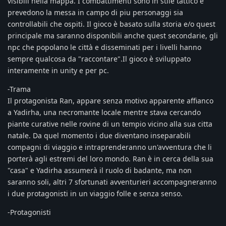
visibili nella mappa. I combattimenti sono in stile tattico e
prevedono la messa in campo di piu personaggi sia
controllabili che ospiti. Il gioco è basato sulla storia e/o quest
principale ma saranno disponibili anche quest secondarie, gli
npc che popolano le città e disseminati per i livelli hanno
sempre qualcosa da "raccontare".Il gioco è sviluppato
interamente in unity e per pc.
-Trama
Il protagonista Ran, appare senza motivo apparente affianco
a Yadirha, una necromante locale mentre stava cercando
piante curative nelle rovine di un tempio vicino alla sua citta
natale. Da quel momento i due diventano inseparabili
compagni di viaggio e intraprenderanno un'avventura che li
porterà agli estremi del loro mondo. Ran è in cerca della sua
"casa" e Yadirha assumerà il ruolo di badante, ma non
saranno soli, altri 7 sfortunati avventurieri accompagneranno
i due protagonisti in un viaggio folle e senza senso.
-Protagonisti