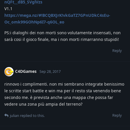
nQFt__dB5_SVglVzs
V1.1
https://mega.nz/#!BCQBXJrK!vkGaTZ7GPnUDkC4sEu-
Oc_omk99GOhNp6I7-q6OL_eo
PS:i dialoghi dei non morti sono volutamente insensati, non
sarà cosi il gioco finale, ma i non morti rimarranno stupidi!
Reply
C4DGames
Sep 28, 2017
rinnovo i complimenti. non mi sembrano integrate benissimo
le scritte start battle e win ma per il resto sta venendo bene
secondo me. è prevista anche una mappa che possa far
vedere una zona più ampia del terreno?
Reply
julian
replied to this.