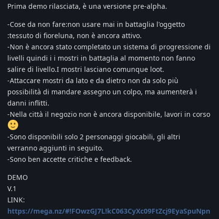
Prima demo rilasciata, è una versione pre-alpha.
-Cose da non fare:non usare mai in battaglia l'oggetto
:tessuto di fioreluna, non è ancora attivo.
-Non è ancora stato completato un sistema di progressione di
livelli quindi i i mostri in battaglia al momento non fanno
salire di livello.I mostri lasciano comunque loot.
-Attaccare mostri da lato e da dietro non da solo più
possibilità di mandare assegno un colpo, ma aumenterà i
danni inflitti.
-Nella città il negozio non è ancora disponibile, lavori in corso
-Sono disponibili solo 2 personaggi giocabili, gli altri
verranno aggiunti in seguito.
-Sono ben accette critiche e feedback.
DEMO
V.1
LINK:
https://mega.nz/#!FOwzGJ7L!kC063CyXc09FtZcj9EyaSpuNpn