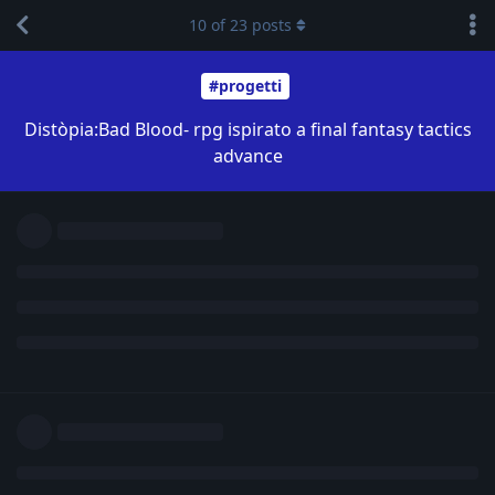
10
of
23
posts
#progetti
Distòpia:Bad Blood- rpg ispirato a final fantasy tactics
advance