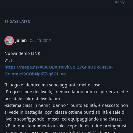
Reply
16 DAYS
LATER
julian
Oct 15, 2017
Nuova demo LINK:
V1.1
https://mega.nz/#!BCQBXJrK!vkGaTZ7GPnUDkC4sEu-
Oc_omk99GOhNp6I7-q6OL_eo
Il luogo è identico ma sono aggiunte molte cose
-Progressione dei livelli, i nemici danno punti esperienza ed è
possibile salire di livello ora
-sistema classi, i nemici danno 1 punto abilità, è nascosto non
si vede in battaglia, ogni classe ottiene punti abilità e sale di
livello sconfiggendo i mostri ed equipaggiando una classe.
NB: in questo momento a solo scopo di test i due protagonisti
hanno una classe unica con gia tutte le abilità sbloccate