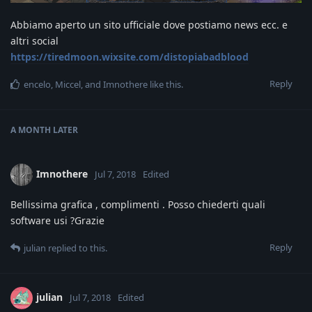
Abbiamo aperto un sito ufficiale dove postiamo news ecc. e
altri social
https://tiredmoon.wixsite.com/distopiabadblood
Reply
encelo
,
Miccel
, and
Imnothere
like this
.
A MONTH
LATER
Imnothere
Jul 7, 2018
Edited
Bellissima grafica , complimenti . Posso chiederti quali
software usi ?Grazie
Reply
julian
replied to this.
julian
Jul 7, 2018
Edited