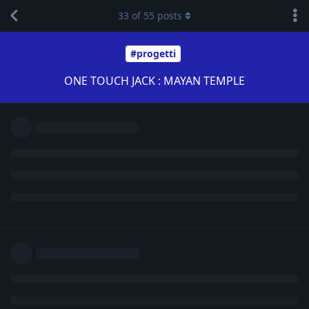
33
of
55
posts
#progetti
ONE TOUCH JACK : MAYAN TEMPLE