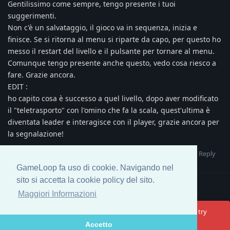
Gentilissimo come sempre, tengo presente i tuoi
suggerimenti.
Non c'è un salvataggio, il gioco va in sequenza, inizia e
finisce. Se si ritorna al menu si riparte da capo, per questo ho
messo il restart del livello e il pulsante per tornare al menu.
Comunque tengo presente anche questo, vedo cosa riesco a
fare. Grazie ancora.
EDIT :
ho capito cosa è successo a quel livello, dopo aver modificato
il "teletrasporto" con l'omino che fa la scala, quest'ultima è
diventata leader e interagisce con il player, grazie ancora per
la segnalazione!
Reply
NN81
likes this
.
GameLoop fa uso di cookie. Navigando nel
sito si accetta la cookie policy del sito.
Load More
Maggiori Informazioni
Oops! Something went wrong. Please reload the page and try
again.
Accetto