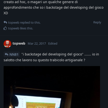
creato ad hoc, o magari un qualche genere di
approfondimento che so i backstage del developing del gioco
XD
Reply
topweb
replied to this.
topweb
likes this
.
topweb
Mar 22, 2017
Edited
"i backstage del developing del gioco" ....... io in
NN81
salotto che lavoro su questo trabicolo artigianale ?