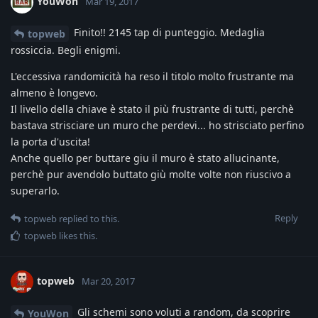
YouWon
Mar 19, 2017
Finito!! 2145 tap di punteggio. Medaglia
topweb
rossiccia. Begli enigmi.
L'eccessiva randomicità ha reso il titolo molto frustrante ma
almeno è longevo.
Il livello della chiave è stato il più frustrante di tutti, perchè
bastava strisciare un muro che perdevi... ho strisciato perfino
la porta d'uscita!
Anche quello per buttare giu il muro è stato allucinante,
perchè pur avendolo buttato giù molte volte non riuscivo a
superarlo.
Reply
topweb
replied to this.
topweb
likes this
.
topweb
Mar 20, 2017
Gli schemi sono voluti a random, da scoprire
YouWon