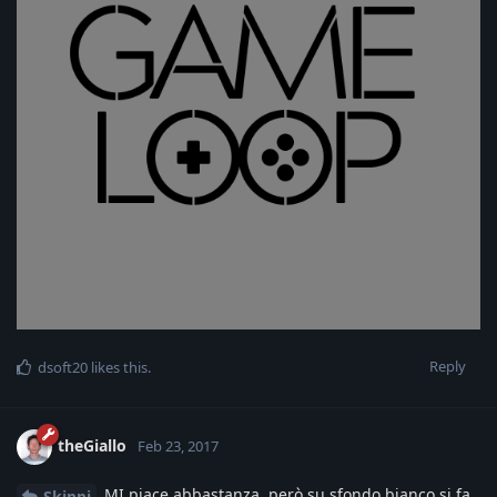
Reply
dsoft20
likes this
.
theGiallo
Feb 23, 2017
MI piace abbastanza, però su sfondo bianco si fa
Skippi