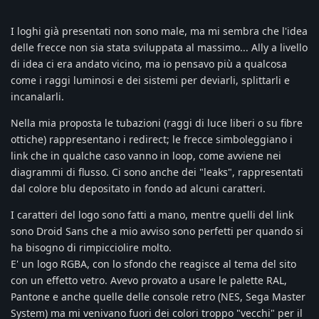
I loghi già presentati non sono male, ma mi sembra che l'idea
delle frecce non sia stata sviluppata al massimo... Ally a livello
di idea ci era andato vicino, ma io pensavo più a qualcosa
come i raggi luminosi e dei sistemi per deviarli, splittarli e
incanalarli.
Nella mia proposta le tubazioni (raggi di luce liberi o su fibre
ottiche) rappresentano i redirect; le frecce simboleggiano i
link che in qualche caso vanno in loop, come avviene nei
diagrammi di flusso. Ci sono anche dei "leaks", rappresentati
dal colore blu depositato in fondo ad alcuni caratteri.
I caratteri del logo sono fatti a mano, mentre quelli del link
sono Droid Sans che a mio avviso sono perfetti per quando si
ha bisogno di rimpicciolire molto.
E' un logo RGBA, con lo sfondo che reagisce al tema del sito
con un effetto vetro. Avevo provato a usare le palette RAL,
Pantone e anche quelle delle console retro (NES, Sega Master
System) ma mi venivano fuori dei colori troppo "vecchi" per il