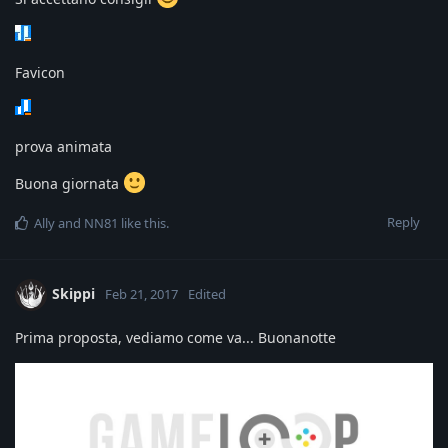
Favicon
prova animata
Buona giornata
Reply
Ally
and
NN81
like this
.
Skippi
Feb 21, 2017
Edited
Prima proposta, vediamo come va... Buonanotte