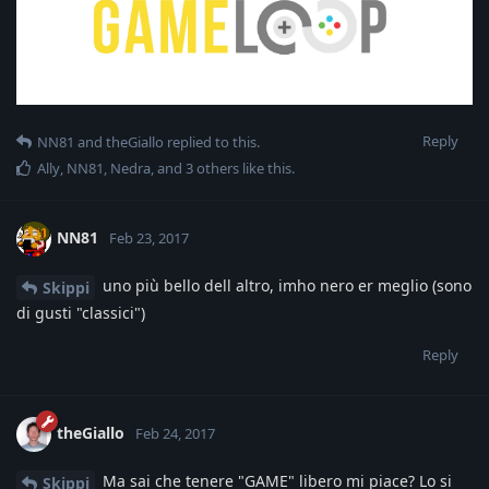
Reply
NN81
and
theGiallo
replied to this.
Ally
,
NN81
,
Nedra
, and
3
others
like this
.
NN81
Feb 23, 2017
uno più bello dell altro, imho nero er meglio (sono
Skippi
di gusti "classici")
Reply
theGiallo
Feb 24, 2017
Ma sai che tenere "GAME" libero mi piace? Lo si
Skippi