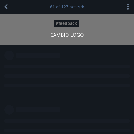
61
of
127
posts
#feedback
CAMBIO LOGO