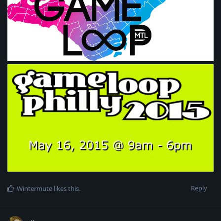
Reply
Wintermute
likes this
.