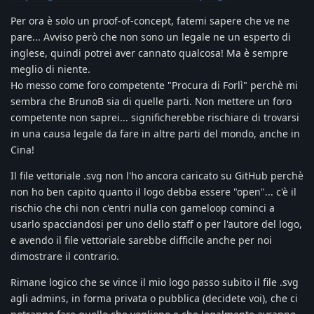
Per ora è solo un proof-of-concept, fatemi sapere che ve ne
pare... Avviso però che non sono un legale ne un esperto di
inglese, quindi potrei aver cannato qualcosa! Ma è sempre
meglio di niente.
Ho messo come foro competente "Procura di Forlì" perchè mi
sembra che BrunoB sia di quelle parti. Non mettere un foro
competente non saprei... significherebbe rischiare di trovarsi
in una causa legale da fare in altre parti del mondo, anche in
Cina!
Il file vettoriale .svg non l'ho ancora caricato su GitHub perchè
non ho ben capito quanto il logo debba essere "open"... c'è il
rischio che chi non c'entri nulla con gameloop cominci a
usarlo spacciandosi per uno dello staff o per l'autore del logo,
e avendo il file vettoriale sarebbe difficile anche per noi
dimostrare il contrario.
Rimane logico che se vince il mio logo passo subito il file .svg
agli admins, in forma privata o pubblica (decidete voi), che ci