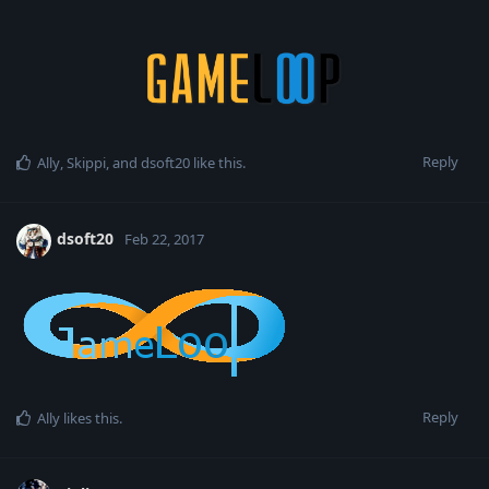
Reply
Ally
,
Skippi
, and
dsoft20
like this
.
dsoft20
Feb 22, 2017
Reply
Ally
likes this
.