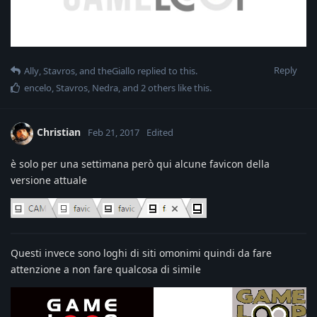
Reply
Ally
,
Stavros
, and
theGiallo
replied to this.
encelo
,
Stavros
,
Nedra
, and
2
others
like this
.
Christian
Feb 21, 2017
Edited
è solo per una settimana però qui alcune favicon della
versione attuale
Questi invece sono loghi di siti omonimi quindi da fare
attenzione a non fare qualcosa di simile