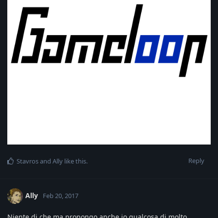
Reply
Stavros
and
Ally
like this
.
Ally
Feb 20, 2017
Niente di che ma propongo anche io qualcosa di molto