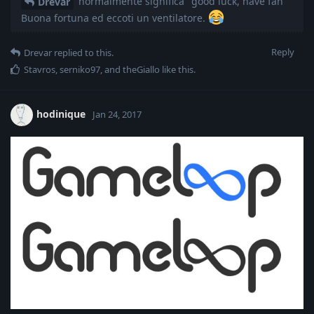
normalmente significa "good luck, have fan"
Drevar
Buona fortuna ed eccoti un ventilatore.
Reply
Drevar
replied to this.
Stavros
,
serniko97
, and
theGiallo
like this
.
hodinique
Jan 24, 2017