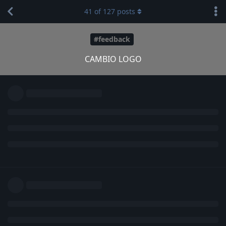
41
of
127
posts
#feedback
CAMBIO LOGO