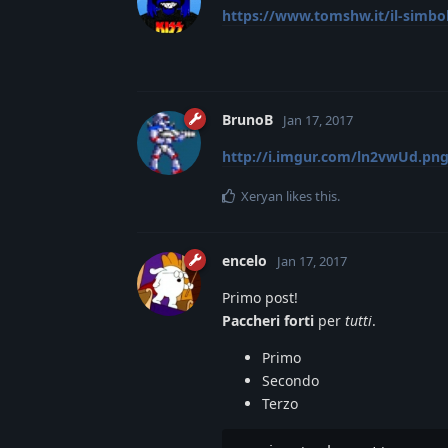
https://www.tomshw.it/il-simbol
BrunoB
Jan 17, 2017
http://i.imgur.com/ln2vwUd.pn
Xeryan
likes this
.
encelo
Jan 17, 2017
Primo post!
Paccheri forti
per
tutti
.
Primo
Secondo
Terzo