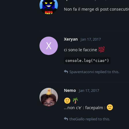
Non fa il merge di post consecuti
Xeryan
Jan 17, 2017
X
ci sono le faccine
console.log("ciao")
Spaventacorvi
replied to this.
Nemo
Jan 17, 2017
...non c'e' : facepalm :
theGiallo
replied to this.