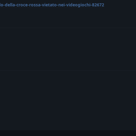
o-della-croce-rossa-vietato-nei-videogiochi-82672
g