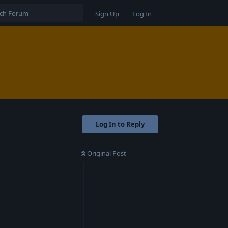
Sign Up
Log In
Log In to Reply
Original Post
Reply