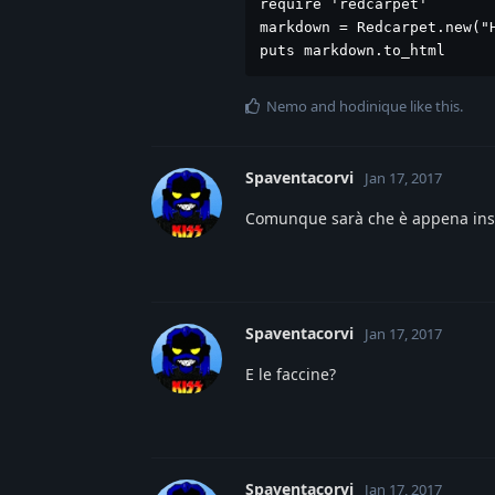
require 'redcarpet'

markdown = Redcarpet.new("H
puts markdown.to_html
Nemo
and
hodinique
like this
.
Spaventacorvi
Jan 17, 2017
Comunque sarà che è appena inst
Spaventacorvi
Jan 17, 2017
E le faccine?
Spaventacorvi
Jan 17, 2017