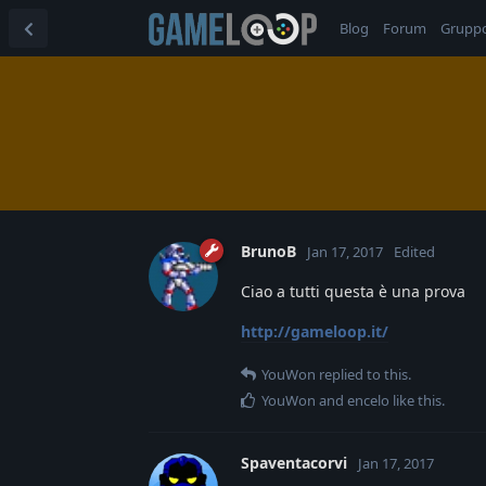
Blog
Forum
Grupp
BrunoB
Jan 17, 2017
Edited
Ciao a tutti questa è una prova
http://gameloop.it/
YouWon
replied to this.
YouWon
and
encelo
like this
.
Spaventacorvi
Jan 17, 2017