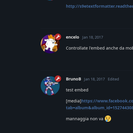
http://s9etextformatter.readth
encelo
Jan 18, 2017
Controllate l'embed anche da mob
BrunoB
Jan 18, 2017
Edited
test embed
[media]
https://www.facebook.c
tab=album&album_id=15274430
mannaggia non va