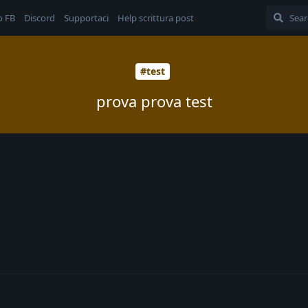
o FB
Discord
Supportaci
Help scrittura post
#test
prova prova test