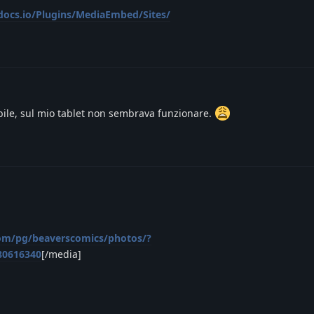
edocs.io/Plugins/MediaEmbed/Sites/
ile, sul mio tablet non sembrava funzionare.
om/pg/beaverscomics/photos/?
80616340
[/media]