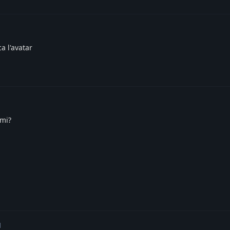
a l'avatar
emi?
d