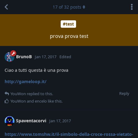
17
of
32
posts
#test
prova prova test
BrunoB
Jan 17, 2017
Edited
Ciao a tutti questa è una prova
http://gameloop.it/
Reply
YouWon
replied to this.
YouWon
and
encelo
like this
.
Spaventacorvi
Jan 17, 2017
https://www.tomshw.it/il-simbolo-della-croce-rossa-vietato-