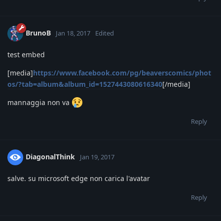
BrunoB
Jan 18, 2017
Edited
test embed
[media]
https://www.facebook.com/pg/beaverscomics/phot
os/?tab=album&album_id=1527443080616340
[/media]
mannaggia non va
Reply
DiagonalThink
Jan 19, 2017
salve. su microsoft edge non carica l'avatar
Reply