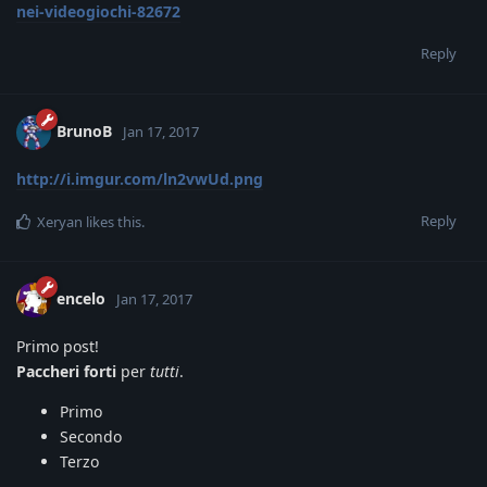
nei-videogiochi-82672
Reply
BrunoB
Jan 17, 2017
http://i.imgur.com/ln2vwUd.png
Reply
Xeryan
likes this
.
encelo
Jan 17, 2017
Primo post!
Paccheri forti
per
tutti
.
Primo
Secondo
Terzo