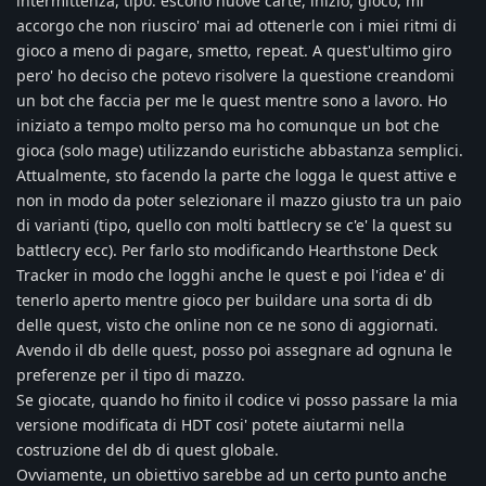
intermittenza, tipo: escono nuove carte, inizio, gioco, mi
accorgo che non riusciro' mai ad ottenerle con i miei ritmi di
gioco a meno di pagare, smetto, repeat. A quest'ultimo giro
pero' ho deciso che potevo risolvere la questione creandomi
un bot che faccia per me le quest mentre sono a lavoro. Ho
iniziato a tempo molto perso ma ho comunque un bot che
gioca (solo mage) utilizzando euristiche abbastanza semplici.
Attualmente, sto facendo la parte che logga le quest attive e
non in modo da poter selezionare il mazzo giusto tra un paio
di varianti (tipo, quello con molti battlecry se c'e' la quest su
battlecry ecc). Per farlo sto modificando Hearthstone Deck
Tracker in modo che logghi anche le quest e poi l'idea e' di
tenerlo aperto mentre gioco per buildare una sorta di db
delle quest, visto che online non ce ne sono di aggiornati.
Avendo il db delle quest, posso poi assegnare ad ognuna le
preferenze per il tipo di mazzo.
Se giocate, quando ho finito il codice vi posso passare la mia
versione modificata di HDT cosi' potete aiutarmi nella
costruzione del db di quest globale.
Ovviamente, un obiettivo sarebbe ad un certo punto anche