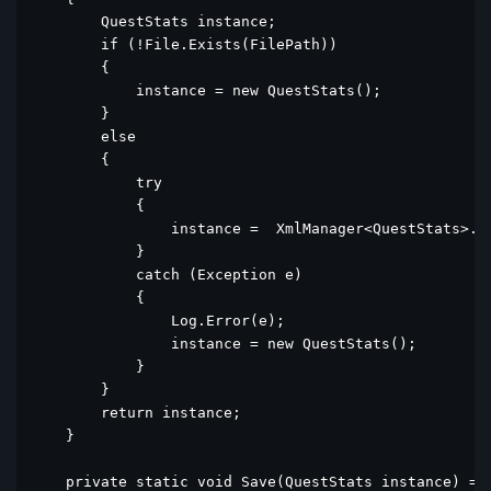
        QuestStats instance;

        if (!File.Exists(FilePath))

        {

            instance = new QuestStats();

        }

        else

        {

            try

            {

                instance =  XmlManager<QuestStats>.Lo
            }

            catch (Exception e)

            {

                Log.Error(e);

                instance = new QuestStats();

            }

        }

        return instance;

    }

    private static void Save(QuestStats instance) => 