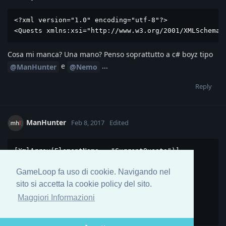
<?xml version="1.0" encoding="utf-8"?>

<Quests xmlns:xsi="http://www.w3.org/2001/XMLSchema-
Cosa mi manca? Una mano? Penso soprattutto a c# boyz tipo
e
...
@ManHunter
@Nemo
Reply
ManHunter
Feb 8, 2017
Edited
[XmlArray(ElementName = "CurrentQuests")]

[XmlArrayItem(ElementName = "Quest")]

GameLoop fa uso di cookie. Navigando nel
private List<QuestInfo> _currentQuests;

sito si accetta la cookie policy del sito.
[XmlArray(ElementName = "CompletedQuests")]

Maggiori Informazioni
[XmlArrayItem(ElementName = "Quest")]
