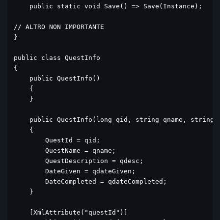
    public static void Save() => Save(Instance);

// ALTRO NON IMPORTANTE 

}

public class QuestInfo

{

    public QuestInfo()

    {

    }

    public QuestInfo(long qid, string qname, string q
    {

        QuestId = qid;

        QuestName = qname;

        QuestDescription = qdesc;

        DateGiven = qdateGiven;

        DateCompleted = qdateCompleted;

    }

    [XmlAttribute("questId")]
