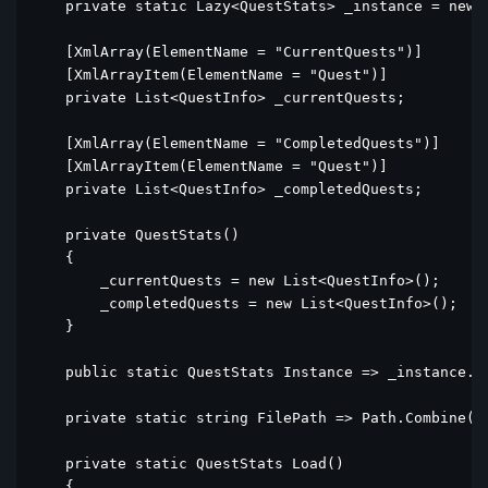
    private static Lazy<QuestStats> _instance = new L
    [XmlArray(ElementName = "CurrentQuests")]

    [XmlArrayItem(ElementName = "Quest")]

    private List<QuestInfo> _currentQuests;

    [XmlArray(ElementName = "CompletedQuests")]

    [XmlArrayItem(ElementName = "Quest")]

    private List<QuestInfo> _completedQuests;

    private QuestStats()

    {

        _currentQuests = new List<QuestInfo>();

        _completedQuests = new List<QuestInfo>();

    }

    public static QuestStats Instance => _instance.Va
    private static string FilePath => Path.Combine(Co
    private static QuestStats Load()

    {
