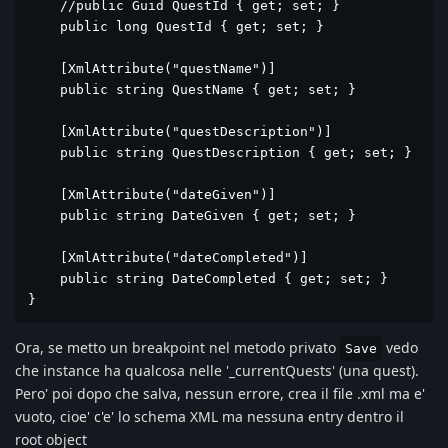
    //public Guid QuestId { get; set; }

    public long QuestId { get; set; }

    [XmlAttribute("questName")]

    public string QuestName { get; set; }

    [XmlAttribute("questDescription")]

    public string QuestDescription { get; set; }

    [XmlAttribute("dateGiven")]

    public string DateGiven { get; set; }

    [XmlAttribute("dateCompleted")]

    public string DateCompleted { get; set; }

}
Ora, se metto un breakpoint nel metodo privato
vedo
Save
che instance ha qualcosa nelle '_currentQuests' (una quest).
Pero' poi dopo che salva, nessun errore, crea il file .xml ma e'
vuoto, cioe' c'e' lo schema XML ma nessuna entry dentro il
root object