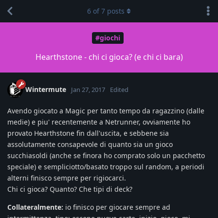
6
of
7
posts
#giochi
Hearthstone - chi ci gioca? (e chi ci bara)
Wintermute
Jan 27, 2017
Edited
Avendo giocato a Magic per tanto tempo da ragazzino (dalle
medie) e piu' recentemente a Netrunner, ovviamente ho
provato Hearthstone fin dall'uscita, e sebbene sia
assolutamente consapevole di quanto sia un gioco
succhiasoldi (anche se finora ho comprato solo un pacchetto
speciale) e sempliciotto/basato troppo sul random, a periodi
alterni finisco sempre per rigiocarci.
Chi ci gioca? Quanto? Che tipi di deck?
Collateralmente:
io finisco per giocare sempre ad