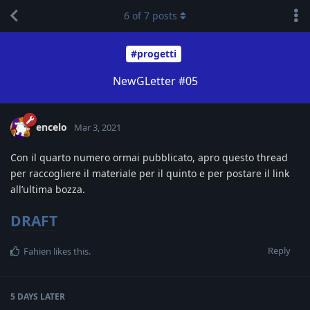
6
of
7
posts
#progetti
NewGLetter #05
encelo
Mar 3, 2021
Con il quarto numero ormai pubblicato, apro questo thread
per raccogliere il materiale per il quinto e per postare il link
all’ultima bozza.
DRAFT
Reply
Fahien
likes this
.
5 DAYS
LATER