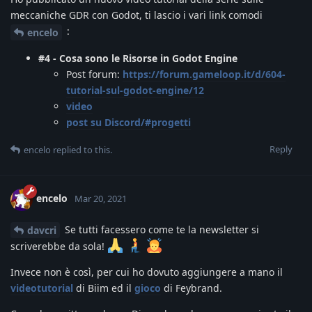
meccaniche GDR con Godot, ti lascio i vari link comodi
:
encelo
#4 - Cosa sono le Risorse in Godot Engine
Post forum:
https://forum.gameloop.it/d/604-
tutorial-sul-godot-engine/12
video
post su Discord/#progetti
Reply
encelo
replied to this.
encelo
Mar 20, 2021
Se tutti facessero come te la newsletter si
davcri
scriverebbe da sola!
Invece non è così, per cui ho dovuto aggiungere a mano il
videotutorial
di Biim ed il
gioco
di Feybrand.