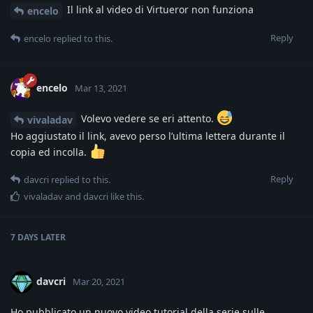
Il link al video di Virtueror non funziona
encelo
Reply
encelo
replied to this.
encelo
Mar 13, 2021
Volevo vedere se eri attento.
vivaladav
Ho aggiustato il link, avevo perso l’ultima lettera durante il
copia ed incolla.
Reply
davcri
replied to this.
vivaladav
and
davcri
like this
.
7 DAYS
LATER
davcri
Mar 20, 2021
Ho pubblicato un nuovo video tutorial della serie sulle