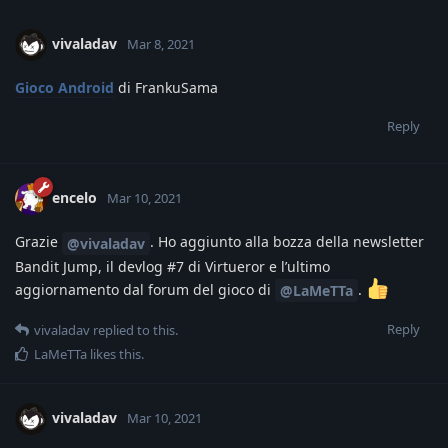
vivaladav
Mar 8, 2021
Gioco Android
di FrankuSama
Reply
encelo
Mar 10, 2021
Grazie
. Ho aggiunto alla bozza della newsletter
@vivaladav
Bandit Jump, il devlog #7 di Virtueror e l’ultimo
aggiornamento dal forum del gioco di
.
@LaMeTTa
Reply
vivaladav
replied to this.
LaMeTTa
likes this
.
vivaladav
Mar 10, 2021