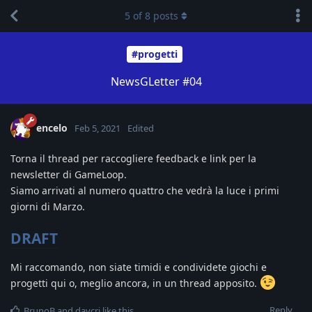
5
of
8
posts
#progetti
NewsGLetter #04
encelo
Feb 5, 2021
Edited
Torna il thread per raccogliere feedback e link per la
newsletter di GameLoop.
Siamo arrivati al numero quattro che vedrà la luce i primi
giorni di Marzo.
DRAFT
Mi raccomando, non siate timidi e condividete giochi e
progetti qui o, meglio ancora, in un thread apposito.
Reply
BrunoB
and
davcri
like this
.