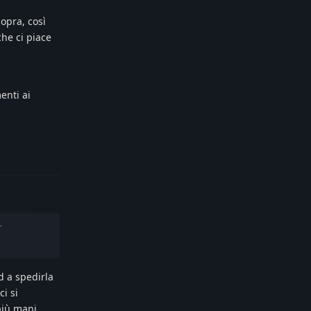
opra, così
che ci piace
enti ai
Reply
r
d a spedirla
ci si
più mani.