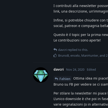
I contributi alla newsletter posso
link, una descrizione, un’immagin
Infine, si potrebbe chiudere con 
social, patreon e compagnia bella
Questo è il topic per la prima ne
Le contribuzioni sono aperte!
davcri
replied to this.
BrunoB
,
encelo
,
ManHunter
, and
2
davcri
Nov 24, 2020
Edited
Ottima idea mi piace!
Fahien
Bruno su FB per vedere se ci sia
Per stilare la newsletter mi piace
L’unico downside è che poi in fa
varie segnalazioni (o in alternat