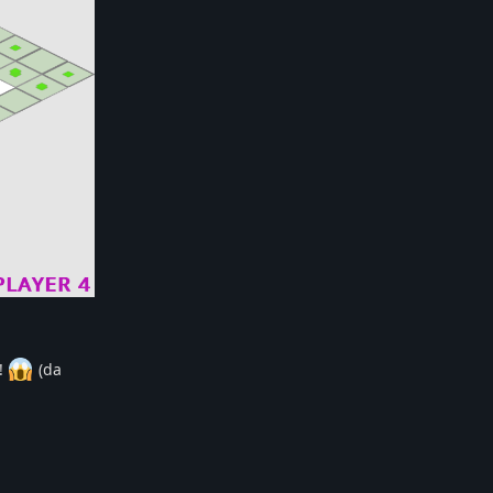
e!
(da