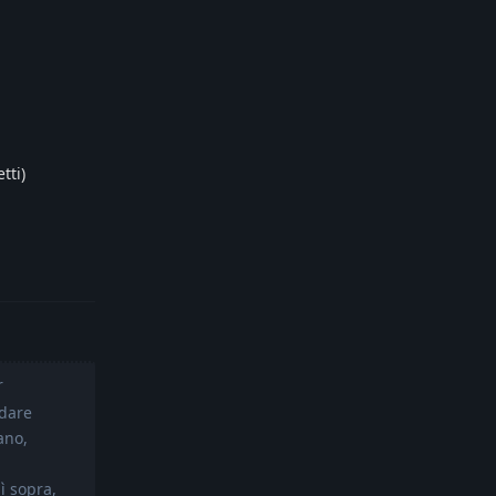
tti)
Reply
r
ndare
ano,
ì sopra,