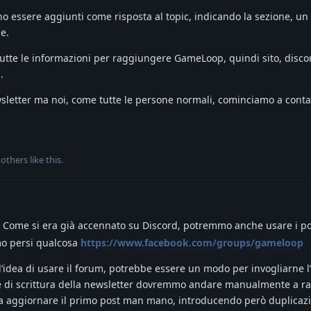
no essere aggiunti come risposta al topic, indicando la sezione, un 
e.
tutte le informazioni per raggiungere GameLoop, quindi sito, disco
.
wsletter ma noi, come tutte le persone normali, cominciamo a conta
others
like this
.
 Come si era già accennato su Discord, potremmo anche usare i po
mo persi qualcosa
https://www.facebook.com/groups/gameloop
 l’idea di usare il forum, potrebbe essere un modo per invogliarne l’
se di scrittura della newsletter dovremmo andare manualmente a ra
iva aggiornare il primo post man mano, introducendo però duplicaz