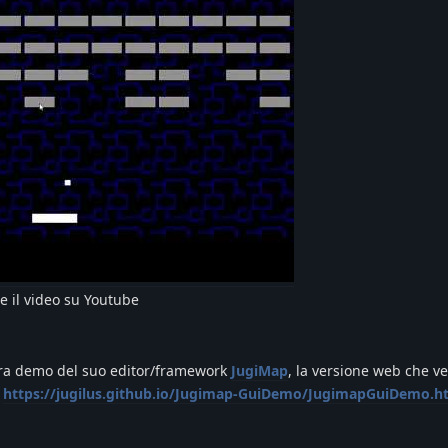
e il video su Youtube
ltra demo del suo editor/framework
JugiMap
, la versione web che v
:
https://jugilus.github.io/Jugimap-GuiDemo/JugimapGuiDemo.h