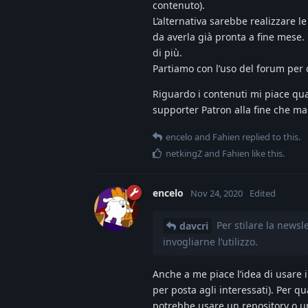
contenuto).
L’alternativa sarebbe realizzare l
da averla già pronta a fine mese.
di più.
Partiamo con l’uso del forum per
Riguardo i contenuti mi piace q
supporter Patron alla fine che ma
encelo
and
Fahien
replied to this.
netkingZ
and
Fahien
like this
.
encelo
Nov 24, 2020
Edited
Per stilare la newsl
davcri
invogliarne l’utilizzo.
Anche a me piace l’idea di usare i
per posta agli interessati). Per q
potrebbe usare un repository o u