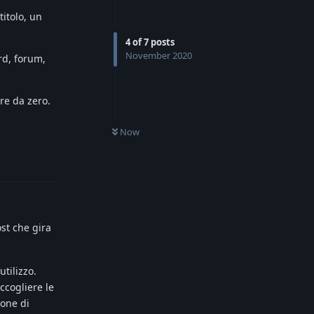
titolo, un
4
of
7
posts
November 2020
rd, forum,
re da zero.
Now
Reply
st che gira
utilizzo.
ccogliere le
ione di