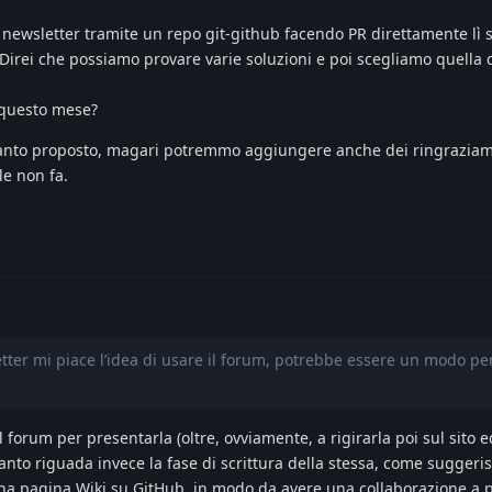
e newsletter tramite un repo git-github facendo PR direttamente lì s
 Direi che possiamo provare varie soluzioni e poi scegliamo quella 
 questo mese?
uanto proposto, magari potremmo aggiungere anche dei ringraziam
le non fa.
etter mi piace l’idea di usare il forum, potrebbe essere un modo pe
l forum per presentarla (oltre, ovviamente, a rigirarla poi sul sito e
uanto riguada invece la fase di scrittura della stessa, come suggeris
na pagina Wiki su GitHub, in modo da avere una collaborazione a 