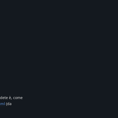
edete è, come
tml
(da