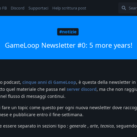
o FB
Discord
Supportaci
Help scrittura post
#notizie
GameLoop Newsletter #0: 5 more years!
mo podcast,
cinque anni di GameLoop
, è questa della newsletter in
tto quel materiale che passa nel
server discord
, ma che non raggiu
 nel flusso di messaggi continui.
i fare un topic come questo per ogni nuova newsletter dove raccogl
mese e pubblicare entro il fine-settimana.
e essere separato in sezioni tipo :
generale
,
arte
,
tecnica
, seguendo 
.