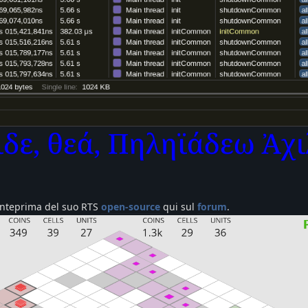
anteprima del suo RTS
open-source
qui sul
forum
.