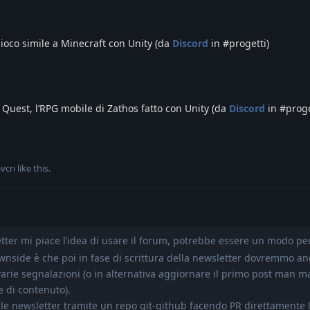
ioco simile a Minecraft con Unity (da
Discord
in #progetti)
uest, l’RPG mobile di Zathos fatto con Unity (da
Discord
in #proge
vcri
like this
.
etter mi piace l’idea di usare il forum, potrebbe essere un modo pe
 downside è che poi in fase di scrittura della newsletter dovremmo a
arie segnalazioni (o in alternativa aggiornare il primo post man m
 di contenuto).
e le newsletter tramite un repo git-github facendo PR direttamente l