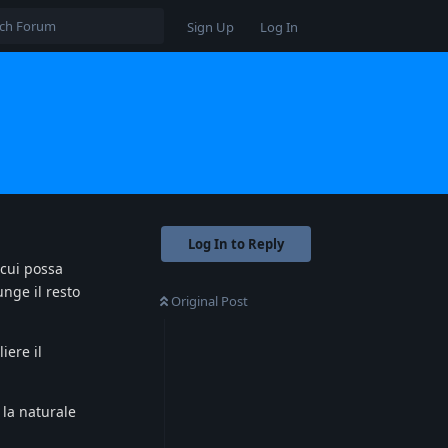
Sign Up
Log In
Log In to Reply
 cui possa
nge il resto
Original Post
iere il
la naturale