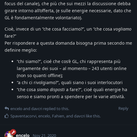
focus del canale), che più che sui mezzi la discussione debba
girare intorno all’offerta, (e sulle energie necessarie, dato che
GL è fondamentalmente volontariato).
Cioè, invece di un “che cosa facciamo?”, un “che cosa
vogliamo
fare?”
Per rispondere a questa domanda bisogna prima secondo me
definire meglio:
“chi siamo?”, cioé che cos’è GL, chi rappresenta più
largamente dei suoi – al momento – 243 utenti online
(non so quanti offline);
“a chi ci rivolgiamo?”, quali siano i suoi interlocutori
“che cosa
siamo disposti
a fare?”, cioé quali energie ha
senso e siamo pronti a spendere per le varie attività.
Reply
encelo
and
davcri
replied to this.
Spaventacorvi
,
encelo
,
Fahien
, and
davcri
like this
.
encelo
Nov 21, 2020