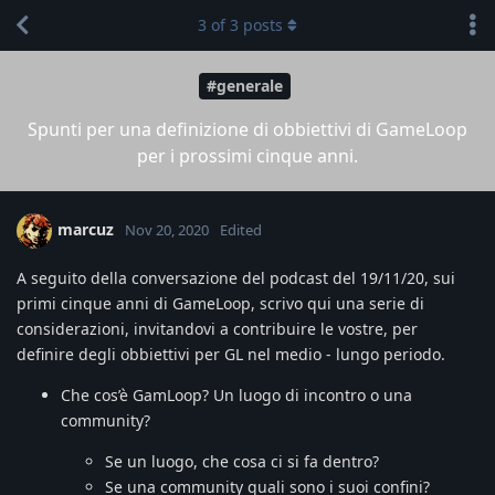
3
of
3
posts
#generale
Spunti per una definizione di obbiettivi di GameLoop
per i prossimi cinque anni.
marcuz
Nov 20, 2020
Edited
A seguito della conversazione del podcast del 19/11/20, sui
primi cinque anni di GameLoop, scrivo qui una serie di
considerazioni, invitandovi a contribuire le vostre, per
definire degli obbiettivi per GL nel medio - lungo periodo.
Che cos’è GamLoop? Un luogo di incontro o una
community?
Se un luogo, che cosa ci si fa dentro?
Se una community quali sono i suoi confini?