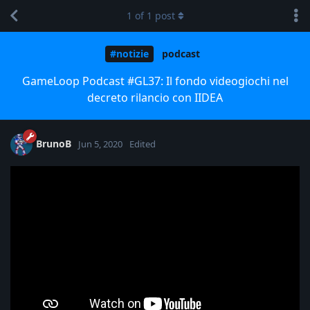
1
of
1
post
#notizie
podcast
GameLoop Podcast #GL37: Il fondo videogiochi nel
decreto rilancio con IIDEA
BrunoB
Jun 5, 2020
Edited