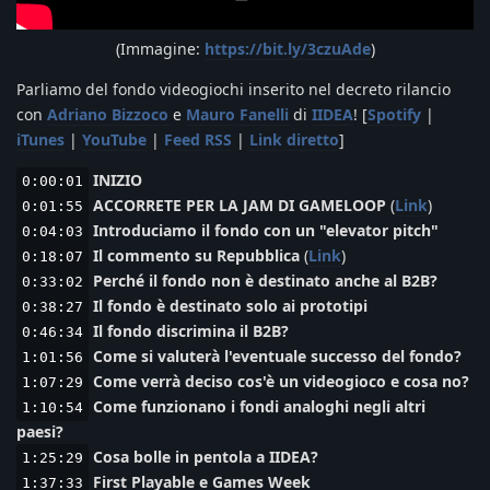
(Immagine:
https://bit.ly/3czuAde
)
Parliamo del fondo videogiochi inserito nel decreto rilancio
con
Adriano Bizzoco
e
Mauro Fanelli
di
IIDEA
! [
Spotify
|
iTunes
|
YouTube
|
Feed RSS
|
Link diretto
]
INIZIO
0:00:01
ACCORRETE PER LA JAM DI GAMELOOP
(
Link
)
0:01:55
Introduciamo il fondo con un "elevator pitch"
0:04:03
Il commento su Repubblica
(
Link
)
0:18:07
Perché il fondo non è destinato anche al B2B?
0:33:02
Il fondo è destinato solo ai prototipi
0:38:27
Il fondo discrimina il B2B?
0:46:34
Come si valuterà l'eventuale successo del fondo?
1:01:56
Come verrà deciso cos'è un videogioco e cosa no?
1:07:29
Come funzionano i fondi analoghi negli altri
1:10:54
paesi?
Cosa bolle in pentola a IIDEA?
1:25:29
First Playable e Games Week
1:37:33