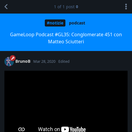
1
of
1
post
#notizie
podcast
GameLoop Podcast #GL35: Conglomerate 451 con
Matteo Sciutteri
BrunoB
Mar 28, 2020
Edited