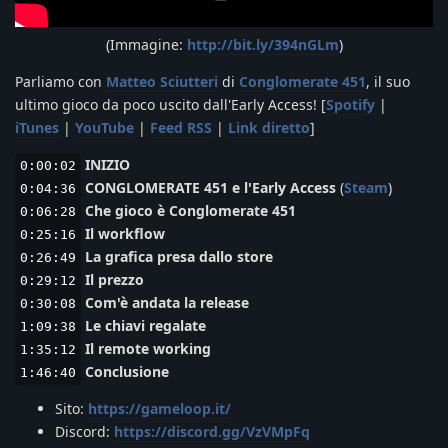
(Immagine:
http://bit.ly/394nGLm
)
Parliamo con
Matteo Sciutteri
di
Conglomerate 451
, il suo
ultimo gioco da poco uscito dall'Early Access! [
Spotify
|
iTunes
|
YouTube
|
Feed RSS
|
Link diretto
]
INIZIO
0:00:02
CONGLOMERATE 451 e l'Early Access
(
Steam
)
0:04:36
Che gioco è Conglomerate 451
0:06:28
Il workflow
0:25:16
La grafica presa dallo store
0:26:49
Il prezzo
0:29:12
Com'è andata la release
0:30:08
Le chiavi regalate
1:09:38
Il remote working
1:35:12
Conclusione
1:46:40
Sito:
https://gameloop.it/
Discord:
https://discord.gg/VzVMpFq