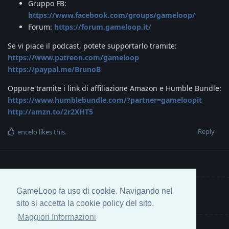
Gruppo FB:
https://www.facebook.com/groups/gameloop/
Forum:
https://forum.gameloop.it/
Se vi piace il podcast, potete supportarlo tramite:
https://www.patreon.com/gameloop
https://paypal.me/BrunoB
Oppure tramite i link di affiliazione Amazon e Humble Bundle:
https://www.humblebundle.com/?partner=gameloopit
http://amzn.to/2r2XHT5
Reply
encelo
likes this
.
GameLoop fa uso di cookie. Navigando nel
Write a Reply...
sito si accetta la cookie policy del sito.
Maggiori Informazioni