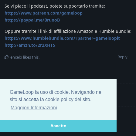
Se vi piace il podcast, potete supportarlo tramite:
https://www.patreon.com/gameloop
https://paypal.me/BrunoB
Oppure tramite i link di affiliazione Amazon e Humble Bundle:
https://www.humblebundle.com/?partner=gameloopit
http://amzn.to/2r2XHT5
Reply
encelo
likes this
.
GameLoop fa uso di cookie. Navigando nel
Write a Reply...
sito si accetta la cookie policy del sito.
Maggiori Informazioni
Accetto