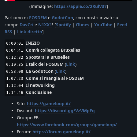
(Immagine:
https://apple.co/2RulV37
)
Parliamo di
FOSDEM
e
GodotCon
, con i nostri inviati sul
campo
DavCri
e
N1XX1
! [
Spotify
|
iTunes
|
YouTube
|
Feed
RSS
|
Link diretto
]
INIZIO
0:00:01
Com'è collegata Bruxelles
0:04:41
Spostarsi a Bruxelles
0:12:32
I talk del FOSDEM
(
Link
)
0:19:35
La GodotCon
(
Link
)
0:53:08
Come si mangia al FOSDEM
1:07:23
Il networking
1:12:04
Conclusione
1:14:46
Sito:
https://gameloop.it/
Discord:
https://discord.gg/VzVMpFq
Gruppo FB:
https://www.facebook.com/groups/gameloop/
Forum:
https://forum.gameloop.it/