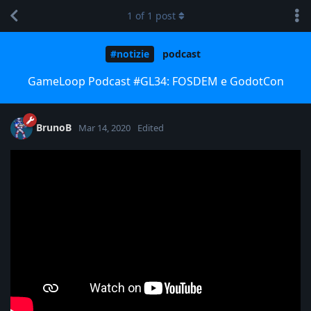
1
of
1
post
#notizie
podcast
GameLoop Podcast #GL34: FOSDEM e GodotCon
BrunoB
Mar 14, 2020
Edited